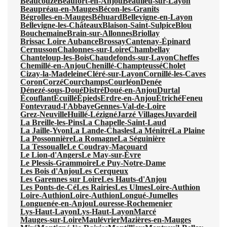
Beaucouzé
Beaufort-en-Anjou
Beaulieu-sur-Layon
Beaupréau-en-Mauges
Bécon-les-Granits
Bégrolles-en-Mauges
Béhuard
Bellevigne-en-Layon
Bellevigne-les-Châteaux
Blaison-Saint-Sulpice
Blou
Bouchemaine
Brain-sur-Allonnes
Briollay
Brissac Loire Aubance
Brossay
Cantenay-Épinard
Cernusson
Chalonnes-sur-Loire
Chambellay
Chanteloup-les-Bois
Chaudefonds-sur-Layon
Cheffes
Chemillé-en-Anjou
Chenillé-Champteussé
Cholet
Cizay-la-Madeleine
Cléré-sur-Layon
Cornillé-les-Caves
Coron
Corzé
Courchamps
Courléon
Denée
Dénezé-sous-Doué
Distré
Doué-en-Anjou
Durtal
Écouflant
Écuillé
Épieds
Erdre-en-Anjou
Étriché
Feneu
Fontevraud-l'Abbaye
Gennes-Val-de-Loire
Grez-Neuville
Huillé-Lézigné
Jarzé Villages
Juvardeil
La Breille-les-Pins
La Chapelle-Saint-Laud
La Jaille-Yvon
La Lande-Chasles
La Ménitré
La Plaine
La Possonnière
La Romagne
La Séguinière
La Tessoualle
Le Coudray-Macouard
Le Lion-d'Angers
Le May-sur-Èvre
Le Plessis-Grammoire
Le Puy-Notre-Dame
Les Bois d'Anjou
Les Cerqueux
Les Garennes sur Loire
Les Hauts-d'Anjou
Les Ponts-de-Cé
Les Rairies
Les Ulmes
Loire-Authion
Loire-Authion
Loire-Authion
Longué-Jumelles
Longuenée-en-Anjou
Louresse-Rochemenier
Lys-Haut-Layon
Lys-Haut-Layon
Marcé
Mauges-sur-Loire
Maulévrier
Mazières-en-Mauges