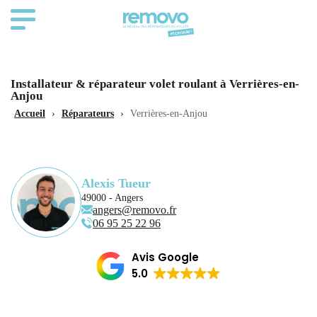
Installateur & réparateur volet roulant à Verrières-en-
Anjou
Accueil
›
Réparateurs
›
Verrières-en-Anjou
Alexis Tueur
49000 - Angers
angers@removo.fr
06 95 25 22 96
Avis Google
5.0