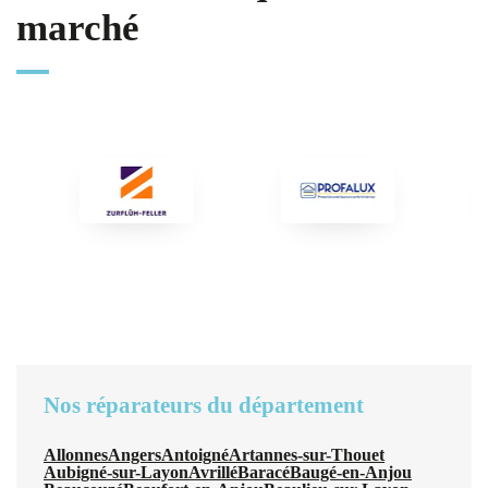
marché
Nos réparateurs du département
Allonnes
Angers
Antoigné
Artannes-sur-Thouet
Aubigné-sur-Layon
Avrillé
Baracé
Baugé-en-Anjou