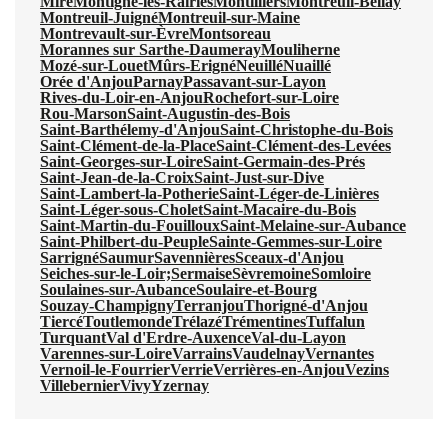
Miré
Montigné-lès-Rairies
Montilliers
Montreuil-Bellay
Montreuil-Juigné
Montreuil-sur-Maine
Montrevault-sur-Èvre
Montsoreau
Morannes sur Sarthe-Daumeray
Mouliherne
Mozé-sur-Louet
Mûrs-Erigné
Neuillé
Nuaillé
Orée d'Anjou
Parnay
Passavant-sur-Layon
Rives-du-Loir-en-Anjou
Rochefort-sur-Loire
Rou-Marson
Saint-Augustin-des-Bois
Saint-Barthélemy-d'Anjou
Saint-Christophe-du-Bois
Saint-Clément-de-la-Place
Saint-Clément-des-Levées
Saint-Georges-sur-Loire
Saint-Germain-des-Prés
Saint-Jean-de-la-Croix
Saint-Just-sur-Dive
Saint-Lambert-la-Potherie
Saint-Léger-de-Linières
Saint-Léger-sous-Cholet
Saint-Macaire-du-Bois
Saint-Martin-du-Fouilloux
Saint-Melaine-sur-Aubance
Saint-Philbert-du-Peuple
Sainte-Gemmes-sur-Loire
Sarrigné
Saumur
Savennières
Sceaux-d'Anjou
Seiches-sur-le-Loir;
Sermaise
Sèvremoine
Somloire
Soulaines-sur-Aubance
Soulaire-et-Bourg
Souzay-Champigny
Terranjou
Thorigné-d'Anjou
Tiercé
Toutlemonde
Trélazé
Trémentines
Tuffalun
Turquant
Val d'Erdre-Auxence
Val-du-Layon
Varennes-sur-Loire
Varrains
Vaudelnay
Vernantes
Vernoil-le-Fourrier
Verrie
Verrières-en-Anjou
Vezins
Villebernier
Vivy
Yzernay