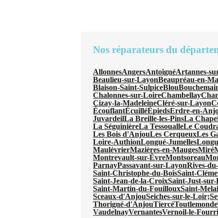
Nos réparateurs du départe
Allonnes
Angers
Antoigné
Artannes-su
Beaulieu-sur-Layon
Beaupréau-en-Ma
Blaison-Saint-Sulpice
Blou
Bouchemai
Chalonnes-sur-Loire
Chambellay
Chan
Cizay-la-Madeleine
Cléré-sur-Layon
Co
Écouflant
Écuillé
Épieds
Erdre-en-Anj
Juvardeil
La Breille-les-Pins
La Chapel
La Séguinière
La Tessoualle
Le Coudr
Les Bois d'Anjou
Les Cerqueux
Les Ga
Loire-Authion
Longué-Jumelles
Longu
Maulévrier
Mazières-en-Mauges
Miré
M
Montrevault-sur-Èvre
Montsoreau
Mor
Parnay
Passavant-sur-Layon
Rives-du
Saint-Christophe-du-Bois
Saint-Cléme
Saint-Jean-de-la-Croix
Saint-Just-sur-
Saint-Martin-du-Fouilloux
Saint-Mela
Sceaux-d'Anjou
Seiches-sur-le-Loir;
Se
Thorigné-d'Anjou
Tiercé
Toutlemonde
Vaudelnay
Vernantes
Vernoil-le-Fourr