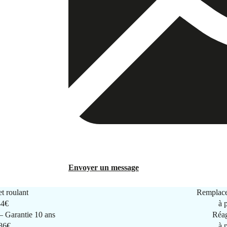
Envoyer un message
t roulant
Remplace
44€
à 
 Garantie 10 ans
Réag
286€
à 