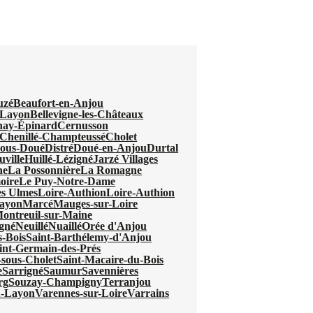
uzé
Beaufort-en-Anjou
-Layon
Bellevigne-les-Châteaux
nay-Épinard
Cernusson
Chenillé-Champteussé
Cholet
sous-Doué
Distré
Doué-en-Anjou
Durtal
ville
Huillé-Lézigné
Jarzé Villages
ne
La Possonnière
La Romagne
oire
Le Puy-Notre-Dame
s Ulmes
Loire-Authion
Loire-Authion
Layon
Marcé
Mauges-sur-Loire
ontreuil-sur-Maine
gné
Neuillé
Nuaillé
Orée d'Anjou
s-Bois
Saint-Barthélemy-d'Anjou
int-Germain-des-Prés
-sous-Cholet
Saint-Macaire-du-Bois
e
Sarrigné
Saumur
Savennières
rg
Souzay-Champigny
Terranjou
u-Layon
Varennes-sur-Loire
Varrains