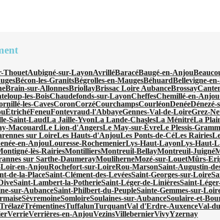
ment
r-Thouet
Aubigné-sur-Layon
Avrillé
Baracé
Baugé-en-Anjou
Beauco
uges
Bécon-les-Granits
Bégrolles-en-Mauges
Béhuard
Bellevigne-en
ne
Brain-sur-Allonnes
Briollay
Brissac Loire Aubance
Brossay
Cante
teloup-les-Bois
Chaudefonds-sur-Layon
Cheffes
Chemillé-en-Anjou
rnillé-les-Caves
Coron
Corzé
Courchamps
Courléon
Denée
Dénezé-
ou
Étriché
Feneu
Fontevraud-l'Abbaye
Gennes-Val-de-Loire
Grez-Neu
le-Saint-Laud
La Jaille-Yvon
La Lande-Chasles
La Ménitré
La Plai
ay-Macouard
Le Lion-d'Angers
Le May-sur-Èvre
Le Plessis-Gramm
rennes sur Loire
Les Hauts-d'Anjou
Les Ponts-de-Cé
Les Rairies
Le
enée-en-Anjou
Louresse-Rochemenier
Lys-Haut-Layon
Lys-Haut-
ontigné-lès-Rairies
Montilliers
Montreuil-Bellay
Montreuil-Juigné
M
annes sur Sarthe-Daumeray
Mouliherne
Mozé-sur-Louet
Mûrs-Eri
-Loir-en-Anjou
Rochefort-sur-Loire
Rou-Marson
Saint-Augustin-de
nt-de-la-Place
Saint-Clément-des-Levées
Saint-Georges-sur-Loire
Sa
Dive
Saint-Lambert-la-Potherie
Saint-Léger-de-Linières
Saint-Léger
ine-sur-Aubance
Saint-Philbert-du-Peuple
Sainte-Gemmes-sur-Loir
rmaise
Sèvremoine
Somloire
Soulaines-sur-Aubance
Soulaire-et-Bou
Trélazé
Trémentines
Tuffalun
Turquant
Val d'Erdre-Auxence
Val-d
ier
Verrie
Verrières-en-Anjou
Vezins
Villebernier
Vivy
Yzernay