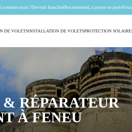
i sommes-nous ?
Devenir franchisé
Recrutement
La presse en parle
Nous 
N DE VOLETS
INSTALLATION DE VOLETS
PROTECTION SOLAIRE
 & RÉPARATEUR
T À FENEU