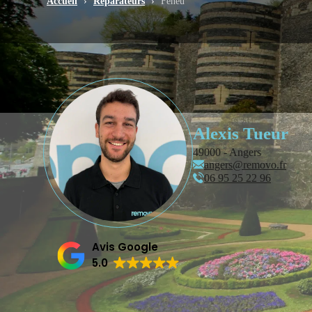
Accueil
›
Réparateurs
›
Feneu
Alexis Tueur
49000 - Angers
angers@removo.fr
06 95 25 22 96
Avis Google
5.0