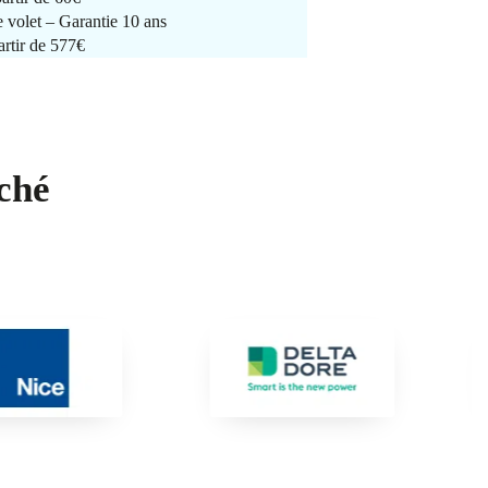
e volet – Garantie 10 ans
artir de 577€
ché