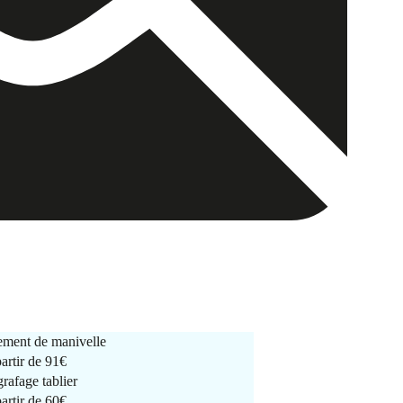
ment de manivelle
partir de
91€
rafage tablier
partir de
60€