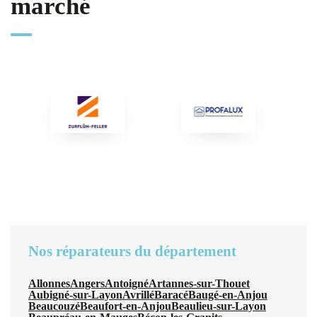
marché
Nos réparateurs du département
Allonnes
Angers
Antoigné
Artannes-sur-Thouet
Aubigné-sur-Layon
Avrillé
Baracé
Baugé-en-Anjou
Beaucouzé
Beaufort-en-Anjou
Beaulieu-sur-Layon