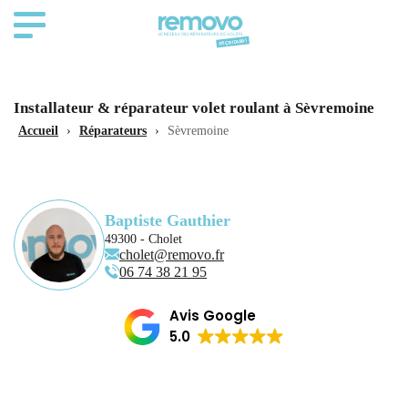
Installateur & réparateur volet roulant à Sèvremoine
Accueil
›
Réparateurs
›
Sèvremoine
Baptiste Gauthier
49300 - Cholet
cholet@removo.fr
06 74 38 21 95
Avis Google
5.0