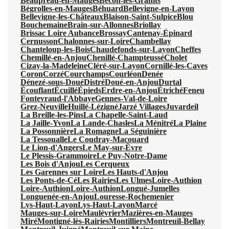
Beaupréau-en-Mauges
Bécon-les-Granits
Bégrolles-en-Mauges
Béhuard
Bellevigne-en-Layon
Bellevigne-les-Châteaux
Blaison-Saint-Sulpice
Blou
Bouchemaine
Brain-sur-Allonnes
Briollay
Brissac Loire Aubance
Brossay
Cantenay-Épinard
Cernusson
Chalonnes-sur-Loire
Chambellay
Chanteloup-les-Bois
Chaudefonds-sur-Layon
Cheffes
Chemillé-en-Anjou
Chenillé-Champteussé
Cholet
Cizay-la-Madeleine
Cléré-sur-Layon
Cornillé-les-Caves
Coron
Corzé
Courchamps
Courléon
Denée
Dénezé-sous-Doué
Distré
Doué-en-Anjou
Durtal
Écouflant
Écuillé
Épieds
Erdre-en-Anjou
Étriché
Feneu
Fontevraud-l'Abbaye
Gennes-Val-de-Loire
Grez-Neuville
Huillé-Lézigné
Jarzé Villages
Juvardeil
La Breille-les-Pins
La Chapelle-Saint-Laud
La Jaille-Yvon
La Lande-Chasles
La Ménitré
La Plaine
La Possonnière
La Romagne
La Séguinière
La Tessoualle
Le Coudray-Macouard
Le Lion-d'Angers
Le May-sur-Èvre
Le Plessis-Grammoire
Le Puy-Notre-Dame
Les Bois d'Anjou
Les Cerqueux
Les Garennes sur Loire
Les Hauts-d'Anjou
Les Ponts-de-Cé
Les Rairies
Les Ulmes
Loire-Authion
Loire-Authion
Loire-Authion
Longué-Jumelles
Longuenée-en-Anjou
Louresse-Rochemenier
Lys-Haut-Layon
Lys-Haut-Layon
Marcé
Mauges-sur-Loire
Maulévrier
Mazières-en-Mauges
Miré
Montigné-lès-Rairies
Montilliers
Montreuil-Bellay