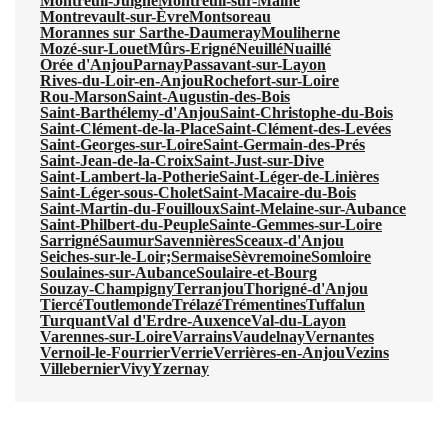
Montreuil-Juigné
Montreuil-sur-Maine
Montrevault-sur-Èvre
Montsoreau
Morannes sur Sarthe-Daumeray
Mouliherne
Mozé-sur-Louet
Mûrs-Erigné
Neuillé
Nuaillé
Orée d'Anjou
Parnay
Passavant-sur-Layon
Rives-du-Loir-en-Anjou
Rochefort-sur-Loire
Rou-Marson
Saint-Augustin-des-Bois
Saint-Barthélemy-d'Anjou
Saint-Christophe-du-Bois
Saint-Clément-de-la-Place
Saint-Clément-des-Levées
Saint-Georges-sur-Loire
Saint-Germain-des-Prés
Saint-Jean-de-la-Croix
Saint-Just-sur-Dive
Saint-Lambert-la-Potherie
Saint-Léger-de-Linières
Saint-Léger-sous-Cholet
Saint-Macaire-du-Bois
Saint-Martin-du-Fouilloux
Saint-Melaine-sur-Aubance
Saint-Philbert-du-Peuple
Sainte-Gemmes-sur-Loire
Sarrigné
Saumur
Savennières
Sceaux-d'Anjou
Seiches-sur-le-Loir;
Sermaise
Sèvremoine
Somloire
Soulaines-sur-Aubance
Soulaire-et-Bourg
Souzay-Champigny
Terranjou
Thorigné-d'Anjou
Tiercé
Toutlemonde
Trélazé
Trémentines
Tuffalun
Turquant
Val d'Erdre-Auxence
Val-du-Layon
Varennes-sur-Loire
Varrains
Vaudelnay
Vernantes
Vernoil-le-Fourrier
Verrie
Verrières-en-Anjou
Vezins
Villebernier
Vivy
Yzernay