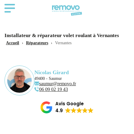
Installateur & réparateur volet roulant à Vernantes
Accueil
›
Réparateurs
›
Vernantes
Nicolas Girard
49400 - Saumur
saumur@removo.fr
06 09 02 19 43
Avis Google
4.9