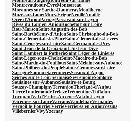
Montreuil-Juigné
Montreuil-sur-Maine
Montrevault-sur-Èvre
Montsoreau
Morannes sur Sarthe-Daumeray
Mouliherne
Mozé-sur-Louet
Mûrs-Erigné
Neuillé
Nuaillé
Orée d'Anjou
Parnay
Passavant-sur-Layon
Rives-du-Loir-en-Anjou
Rochefort-sur-Loire
Rou-Marson
Saint-Augustin-des-Bois
Saint-Barthélemy-d'Anjou
Saint-Christophe-du-Bois
Saint-Clément-de-la-Place
Saint-Clément-des-Levées
Saint-Georges-sur-Loire
Saint-Germain-des-Prés
Saint-Jean-de-la-Croix
Saint-Just-sur-Dive
Saint-Lambert-la-Potherie
Saint-Léger-de-Linières
Saint-Léger-sous-Cholet
Saint-Macaire-du-Bois
Saint-Martin-du-Fouilloux
Saint-Melaine-sur-Aubance
Saint-Philbert-du-Peuple
Sainte-Gemmes-sur-Loire
Sarrigné
Saumur
Savennières
Sceaux-d'Anjou
Seiches-sur-le-Loir;
Sermaise
Sèvremoine
Somloire
Soulaines-sur-Aubance
Soulaire-et-Bourg
Souzay-Champigny
Terranjou
Thorigné-d'Anjou
Tiercé
Toutlemonde
Trélazé
Trémentines
Tuffalun
Turquant
Val d'Erdre-Auxence
Val-du-Layon
Varennes-sur-Loire
Varrains
Vaudelnay
Vernantes
Vernoil-le-Fourrier
Verrie
Verrières-en-Anjou
Vezins
Villebernier
Vivy
Yzernay