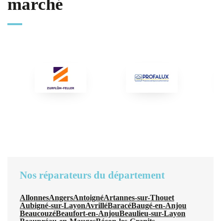
marché
Nos réparateurs du département
Allonnes
Angers
Antoigné
Artannes-sur-Thouet
Aubigné-sur-Layon
Avrillé
Baracé
Baugé-en-Anjou
Beaucouzé
Beaufort-en-Anjou
Beaulieu-sur-Layon