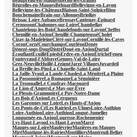
Beaupréau-en-Mauges
Bécon-les-Granits
Bégrolles-en-Mauges
Béhuard
Bellevigne-en-Layon
Bellevigne-les-Châteaux
Blaison-Saint-Sulpice
Blou
Bouchemaine
Brain-sur-Allonnes
Briollay
Brissac Loire Aubance
Brossay
Cantenay-Épinard
Cernusson
Chalonnes-sur-Loire
Chambellay
Chanteloup-les-Bois
Chaudefonds-sur-Layon
Cheffes
Chemillé-en-Anjou
Chenillé-Champteussé
Cholet
Cizay-la-Madeleine
Cléré-sur-Layon
Cornillé-les-Caves
Coron
Corzé
Courchamps
Courléon
Denée
Dénezé-sous-Doué
Distré
Doué-en-Anjou
Durtal
Écouflant
Écuillé
Épieds
Erdre-en-Anjou
Étriché
Feneu
Fontevraud-l'Abbaye
Gennes-Val-de-Loire
Grez-Neuville
Huillé-Lézigné
Jarzé Villages
Juvardeil
La Breille-les-Pins
La Chapelle-Saint-Laud
La Jaille-Yvon
La Lande-Chasles
La Ménitré
La Plaine
La Possonnière
La Romagne
La Séguinière
La Tessoualle
Le Coudray-Macouard
Le Lion-d'Angers
Le May-sur-Èvre
Le Plessis-Grammoire
Le Puy-Notre-Dame
Les Bois d'Anjou
Les Cerqueux
Les Garennes sur Loire
Les Hauts-d'Anjou
Les Ponts-de-Cé
Les Rairies
Les Ulmes
Loire-Authion
Loire-Authion
Loire-Authion
Longué-Jumelles
Longuenée-en-Anjou
Louresse-Rochemenier
Lys-Haut-Layon
Lys-Haut-Layon
Marcé
Mauges-sur-Loire
Maulévrier
Mazières-en-Mauges
Miré
Montigné-lès-Rairies
Montilliers
Montreuil-Bellay