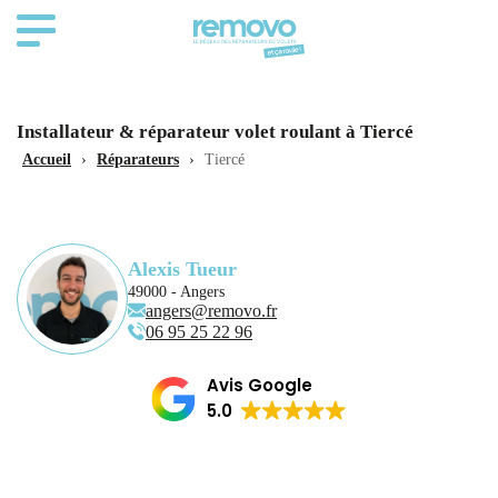
Installateur & réparateur volet roulant à Tiercé
Accueil
›
Réparateurs
›
Tiercé
Alexis Tueur
49000 - Angers
angers@removo.fr
06 95 25 22 96
Avis Google
5.0