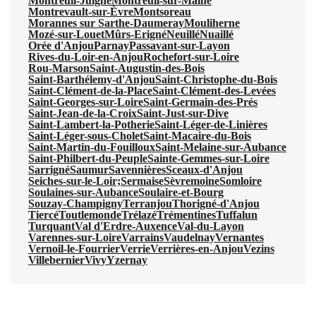
Montreuil-Juigné
Montreuil-sur-Maine
Montrevault-sur-Èvre
Montsoreau
Morannes sur Sarthe-Daumeray
Mouliherne
Mozé-sur-Louet
Mûrs-Erigné
Neuillé
Nuaillé
Orée d'Anjou
Parnay
Passavant-sur-Layon
Rives-du-Loir-en-Anjou
Rochefort-sur-Loire
Rou-Marson
Saint-Augustin-des-Bois
Saint-Barthélemy-d'Anjou
Saint-Christophe-du-Bois
Saint-Clément-de-la-Place
Saint-Clément-des-Levées
Saint-Georges-sur-Loire
Saint-Germain-des-Prés
Saint-Jean-de-la-Croix
Saint-Just-sur-Dive
Saint-Lambert-la-Potherie
Saint-Léger-de-Linières
Saint-Léger-sous-Cholet
Saint-Macaire-du-Bois
Saint-Martin-du-Fouilloux
Saint-Melaine-sur-Aubance
Saint-Philbert-du-Peuple
Sainte-Gemmes-sur-Loire
Sarrigné
Saumur
Savennières
Sceaux-d'Anjou
Seiches-sur-le-Loir;
Sermaise
Sèvremoine
Somloire
Soulaines-sur-Aubance
Soulaire-et-Bourg
Souzay-Champigny
Terranjou
Thorigné-d'Anjou
Tiercé
Toutlemonde
Trélazé
Trémentines
Tuffalun
Turquant
Val d'Erdre-Auxence
Val-du-Layon
Varennes-sur-Loire
Varrains
Vaudelnay
Vernantes
Vernoil-le-Fourrier
Verrie
Verrières-en-Anjou
Vezins
Villebernier
Vivy
Yzernay