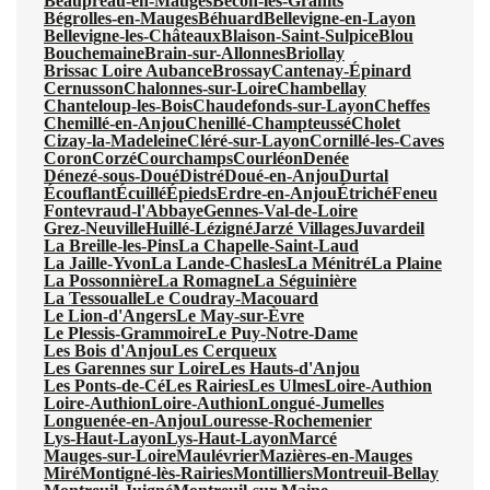
Beaupréau-en-Mauges
Bécon-les-Granits
Bégrolles-en-Mauges
Béhuard
Bellevigne-en-Layon
Bellevigne-les-Châteaux
Blaison-Saint-Sulpice
Blou
Bouchemaine
Brain-sur-Allonnes
Briollay
Brissac Loire Aubance
Brossay
Cantenay-Épinard
Cernusson
Chalonnes-sur-Loire
Chambellay
Chanteloup-les-Bois
Chaudefonds-sur-Layon
Cheffes
Chemillé-en-Anjou
Chenillé-Champteussé
Cholet
Cizay-la-Madeleine
Cléré-sur-Layon
Cornillé-les-Caves
Coron
Corzé
Courchamps
Courléon
Denée
Dénezé-sous-Doué
Distré
Doué-en-Anjou
Durtal
Écouflant
Écuillé
Épieds
Erdre-en-Anjou
Étriché
Feneu
Fontevraud-l'Abbaye
Gennes-Val-de-Loire
Grez-Neuville
Huillé-Lézigné
Jarzé Villages
Juvardeil
La Breille-les-Pins
La Chapelle-Saint-Laud
La Jaille-Yvon
La Lande-Chasles
La Ménitré
La Plaine
La Possonnière
La Romagne
La Séguinière
La Tessoualle
Le Coudray-Macouard
Le Lion-d'Angers
Le May-sur-Èvre
Le Plessis-Grammoire
Le Puy-Notre-Dame
Les Bois d'Anjou
Les Cerqueux
Les Garennes sur Loire
Les Hauts-d'Anjou
Les Ponts-de-Cé
Les Rairies
Les Ulmes
Loire-Authion
Loire-Authion
Loire-Authion
Longué-Jumelles
Longuenée-en-Anjou
Louresse-Rochemenier
Lys-Haut-Layon
Lys-Haut-Layon
Marcé
Mauges-sur-Loire
Maulévrier
Mazières-en-Mauges
Miré
Montigné-lès-Rairies
Montilliers
Montreuil-Bellay