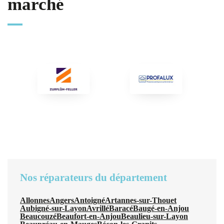
marché
Nos réparateurs du département
Allonnes
Angers
Antoigné
Artannes-sur-Thouet
Aubigné-sur-Layon
Avrillé
Baracé
Baugé-en-Anjou
Beaucouzé
Beaufort-en-Anjou
Beaulieu-sur-Layon