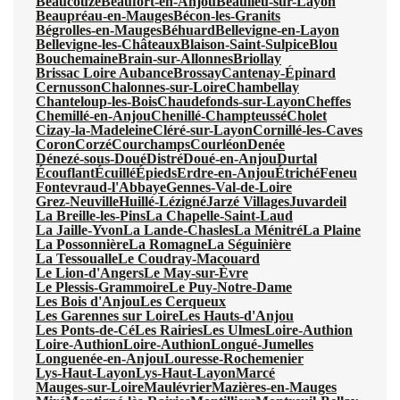
Beaucouzé
Beaufort-en-Anjou
Beaulieu-sur-Layon
Beaupréau-en-Mauges
Bécon-les-Granits
Bégrolles-en-Mauges
Béhuard
Bellevigne-en-Layon
Bellevigne-les-Châteaux
Blaison-Saint-Sulpice
Blou
Bouchemaine
Brain-sur-Allonnes
Briollay
Brissac Loire Aubance
Brossay
Cantenay-Épinard
Cernusson
Chalonnes-sur-Loire
Chambellay
Chanteloup-les-Bois
Chaudefonds-sur-Layon
Cheffes
Chemillé-en-Anjou
Chenillé-Champteussé
Cholet
Cizay-la-Madeleine
Cléré-sur-Layon
Cornillé-les-Caves
Coron
Corzé
Courchamps
Courléon
Denée
Dénezé-sous-Doué
Distré
Doué-en-Anjou
Durtal
Écouflant
Écuillé
Épieds
Erdre-en-Anjou
Étriché
Feneu
Fontevraud-l'Abbaye
Gennes-Val-de-Loire
Grez-Neuville
Huillé-Lézigné
Jarzé Villages
Juvardeil
La Breille-les-Pins
La Chapelle-Saint-Laud
La Jaille-Yvon
La Lande-Chasles
La Ménitré
La Plaine
La Possonnière
La Romagne
La Séguinière
La Tessoualle
Le Coudray-Macouard
Le Lion-d'Angers
Le May-sur-Èvre
Le Plessis-Grammoire
Le Puy-Notre-Dame
Les Bois d'Anjou
Les Cerqueux
Les Garennes sur Loire
Les Hauts-d'Anjou
Les Ponts-de-Cé
Les Rairies
Les Ulmes
Loire-Authion
Loire-Authion
Loire-Authion
Longué-Jumelles
Longuenée-en-Anjou
Louresse-Rochemenier
Lys-Haut-Layon
Lys-Haut-Layon
Marcé
Mauges-sur-Loire
Maulévrier
Mazières-en-Mauges