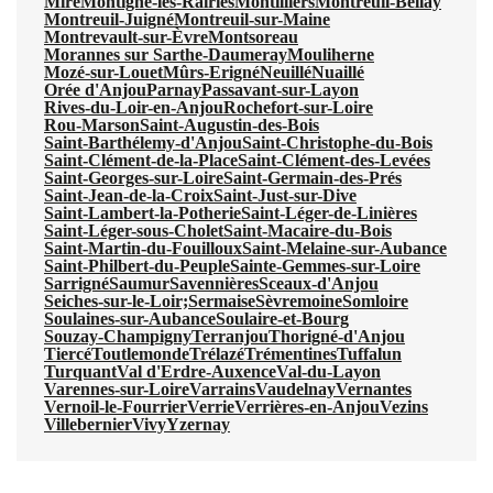
Miré
Montigné-lès-Rairies
Montilliers
Montreuil-Bellay
Montreuil-Juigné
Montreuil-sur-Maine
Montrevault-sur-Èvre
Montsoreau
Morannes sur Sarthe-Daumeray
Mouliherne
Mozé-sur-Louet
Mûrs-Erigné
Neuillé
Nuaillé
Orée d'Anjou
Parnay
Passavant-sur-Layon
Rives-du-Loir-en-Anjou
Rochefort-sur-Loire
Rou-Marson
Saint-Augustin-des-Bois
Saint-Barthélemy-d'Anjou
Saint-Christophe-du-Bois
Saint-Clément-de-la-Place
Saint-Clément-des-Levées
Saint-Georges-sur-Loire
Saint-Germain-des-Prés
Saint-Jean-de-la-Croix
Saint-Just-sur-Dive
Saint-Lambert-la-Potherie
Saint-Léger-de-Linières
Saint-Léger-sous-Cholet
Saint-Macaire-du-Bois
Saint-Martin-du-Fouilloux
Saint-Melaine-sur-Aubance
Saint-Philbert-du-Peuple
Sainte-Gemmes-sur-Loire
Sarrigné
Saumur
Savennières
Sceaux-d'Anjou
Seiches-sur-le-Loir;
Sermaise
Sèvremoine
Somloire
Soulaines-sur-Aubance
Soulaire-et-Bourg
Souzay-Champigny
Terranjou
Thorigné-d'Anjou
Tiercé
Toutlemonde
Trélazé
Trémentines
Tuffalun
Turquant
Val d'Erdre-Auxence
Val-du-Layon
Varennes-sur-Loire
Varrains
Vaudelnay
Vernantes
Vernoil-le-Fourrier
Verrie
Verrières-en-Anjou
Vezins
Villebernier
Vivy
Yzernay