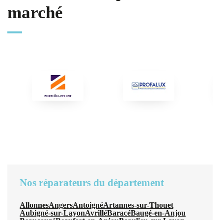
marché
Nos réparateurs du département
Allonnes
Angers
Antoigné
Artannes-sur-Thouet
Aubigné-sur-Layon
Avrillé
Baracé
Baugé-en-Anjou