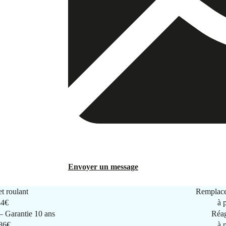
Envoyer un message
t roulant
Remplace
44€
à 
 Garantie 10 ans
Réag
286€
à 