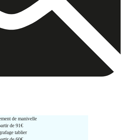
ment de manivelle
partir de
91€
rafage tablier
partir de
60€