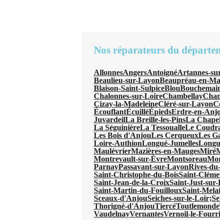
Nos réparateurs du départe
Allonnes
Angers
Antoigné
Artannes-su
Beaulieu-sur-Layon
Beaupréau-en-Ma
Blaison-Saint-Sulpice
Blou
Bouchemai
Chalonnes-sur-Loire
Chambellay
Chan
Cizay-la-Madeleine
Cléré-sur-Layon
Co
Écouflant
Écuillé
Épieds
Erdre-en-Anj
Juvardeil
La Breille-les-Pins
La Chapel
La Séguinière
La Tessoualle
Le Coudr
Les Bois d'Anjou
Les Cerqueux
Les Ga
Loire-Authion
Longué-Jumelles
Longu
Maulévrier
Mazières-en-Mauges
Miré
M
Montrevault-sur-Èvre
Montsoreau
Mor
Parnay
Passavant-sur-Layon
Rives-du
Saint-Christophe-du-Bois
Saint-Cléme
Saint-Jean-de-la-Croix
Saint-Just-sur-
Saint-Martin-du-Fouilloux
Saint-Mela
Sceaux-d'Anjou
Seiches-sur-le-Loir;
Se
Thorigné-d'Anjou
Tiercé
Toutlemonde
Vaudelnay
Vernantes
Vernoil-le-Fourr