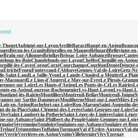
ment
r-Thouet
Aubigné-sur-Layon
Avrillé
Baracé
Baugé-en-Anjou
Beauco
uges
Bécon-les-Granits
Bégrolles-en-Mauges
Béhuard
Bellevigne-en
ne
Brain-sur-Allonnes
Briollay
Brissac Loire Aubance
Brossay
Cante
teloup-les-Bois
Chaudefonds-sur-Layon
Cheffes
Chemillé-en-Anjou
rnillé-les-Caves
Coron
Corzé
Courchamps
Courléon
Denée
Dénezé-
ou
Étriché
Feneu
Fontevraud-l'Abbaye
Gennes-Val-de-Loire
Grez-Neu
le-Saint-Laud
La Jaille-Yvon
La Lande-Chasles
La Ménitré
La Plai
ay-Macouard
Le Lion-d'Angers
Le May-sur-Èvre
Le Plessis-Gramm
rennes sur Loire
Les Hauts-d'Anjou
Les Ponts-de-Cé
Les Rairies
Le
enée-en-Anjou
Louresse-Rochemenier
Lys-Haut-Layon
Lys-Haut-
ontigné-lès-Rairies
Montilliers
Montreuil-Bellay
Montreuil-Juigné
M
annes sur Sarthe-Daumeray
Mouliherne
Mozé-sur-Louet
Mûrs-Eri
-Loir-en-Anjou
Rochefort-sur-Loire
Rou-Marson
Saint-Augustin-de
nt-de-la-Place
Saint-Clément-des-Levées
Saint-Georges-sur-Loire
Sa
Dive
Saint-Lambert-la-Potherie
Saint-Léger-de-Linières
Saint-Léger
ine-sur-Aubance
Saint-Philbert-du-Peuple
Sainte-Gemmes-sur-Loir
rmaise
Sèvremoine
Somloire
Soulaines-sur-Aubance
Soulaire-et-Bou
Trélazé
Trémentines
Tuffalun
Turquant
Val d'Erdre-Auxence
Val-d
ier
Verrie
Verrières-en-Anjou
Vezins
Villebernier
Vivy
Yzernay