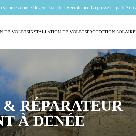
i sommes-nous ?
Devenir franchisé
Recrutement
La presse en parle
Nous 
N DE VOLETS
INSTALLATION DE VOLETS
PROTECTION SOLAIRE
 & RÉPARATEUR
T À DENÉE