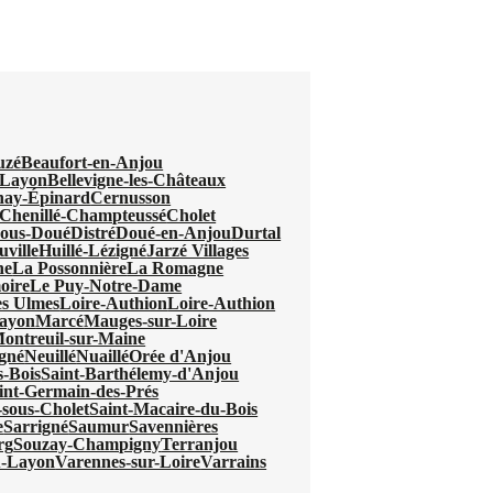
uzé
Beaufort-en-Anjou
-Layon
Bellevigne-les-Châteaux
nay-Épinard
Cernusson
Chenillé-Champteussé
Cholet
sous-Doué
Distré
Doué-en-Anjou
Durtal
ville
Huillé-Lézigné
Jarzé Villages
ne
La Possonnière
La Romagne
oire
Le Puy-Notre-Dame
s Ulmes
Loire-Authion
Loire-Authion
Layon
Marcé
Mauges-sur-Loire
ontreuil-sur-Maine
gné
Neuillé
Nuaillé
Orée d'Anjou
s-Bois
Saint-Barthélemy-d'Anjou
int-Germain-des-Prés
-sous-Cholet
Saint-Macaire-du-Bois
e
Sarrigné
Saumur
Savennières
rg
Souzay-Champigny
Terranjou
u-Layon
Varennes-sur-Loire
Varrains