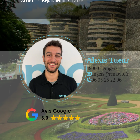
Accueil
›
Réparateurs
›
Denée
Alexis Tueur
49000 - Angers
angers@removo.fr
06 95 25 22 96
Avis Google
5.0