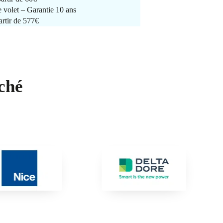
e volet – Garantie 10 ans
artir de 577€
ché