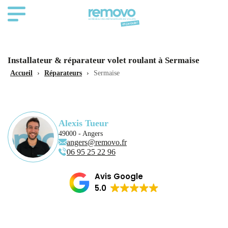
Installateur & réparateur volet roulant à Sermaise
Accueil
›
Réparateurs
›
Sermaise
Alexis Tueur
49000 - Angers
angers@removo.fr
06 95 25 22 96
Avis Google
5.0