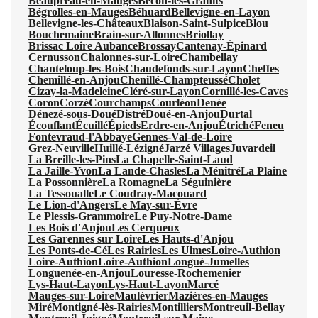
Beaupréau-en-Mauges
Bécon-les-Granits
Bégrolles-en-Mauges
Béhuard
Bellevigne-en-Layon
Bellevigne-les-Châteaux
Blaison-Saint-Sulpice
Blou
Bouchemaine
Brain-sur-Allonnes
Briollay
Brissac Loire Aubance
Brossay
Cantenay-Épinard
Cernusson
Chalonnes-sur-Loire
Chambellay
Chanteloup-les-Bois
Chaudefonds-sur-Layon
Cheffes
Chemillé-en-Anjou
Chenillé-Champteussé
Cholet
Cizay-la-Madeleine
Cléré-sur-Layon
Cornillé-les-Caves
Coron
Corzé
Courchamps
Courléon
Denée
Dénezé-sous-Doué
Distré
Doué-en-Anjou
Durtal
Écouflant
Écuillé
Épieds
Erdre-en-Anjou
Étriché
Feneu
Fontevraud-l'Abbaye
Gennes-Val-de-Loire
Grez-Neuville
Huillé-Lézigné
Jarzé Villages
Juvardeil
La Breille-les-Pins
La Chapelle-Saint-Laud
La Jaille-Yvon
La Lande-Chasles
La Ménitré
La Plaine
La Possonnière
La Romagne
La Séguinière
La Tessoualle
Le Coudray-Macouard
Le Lion-d'Angers
Le May-sur-Èvre
Le Plessis-Grammoire
Le Puy-Notre-Dame
Les Bois d'Anjou
Les Cerqueux
Les Garennes sur Loire
Les Hauts-d'Anjou
Les Ponts-de-Cé
Les Rairies
Les Ulmes
Loire-Authion
Loire-Authion
Loire-Authion
Longué-Jumelles
Longuenée-en-Anjou
Louresse-Rochemenier
Lys-Haut-Layon
Lys-Haut-Layon
Marcé
Mauges-sur-Loire
Maulévrier
Mazières-en-Mauges
Miré
Montigné-lès-Rairies
Montilliers
Montreuil-Bellay