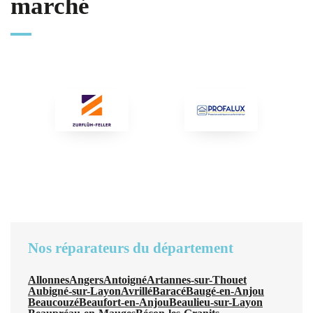
marché
Nos réparateurs du département
Allonnes
Angers
Antoigné
Artannes-sur-Thouet
Aubigné-sur-Layon
Avrillé
Baracé
Baugé-en-Anjou
Beaucouzé
Beaufort-en-Anjou
Beaulieu-sur-Layon