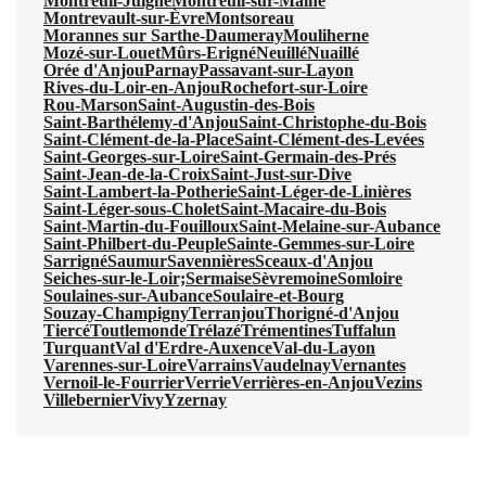
Montreuil-Juigné
Montreuil-sur-Maine
Montrevault-sur-Èvre
Montsoreau
Morannes sur Sarthe-Daumeray
Mouliherne
Mozé-sur-Louet
Mûrs-Erigné
Neuillé
Nuaillé
Orée d'Anjou
Parnay
Passavant-sur-Layon
Rives-du-Loir-en-Anjou
Rochefort-sur-Loire
Rou-Marson
Saint-Augustin-des-Bois
Saint-Barthélemy-d'Anjou
Saint-Christophe-du-Bois
Saint-Clément-de-la-Place
Saint-Clément-des-Levées
Saint-Georges-sur-Loire
Saint-Germain-des-Prés
Saint-Jean-de-la-Croix
Saint-Just-sur-Dive
Saint-Lambert-la-Potherie
Saint-Léger-de-Linières
Saint-Léger-sous-Cholet
Saint-Macaire-du-Bois
Saint-Martin-du-Fouilloux
Saint-Melaine-sur-Aubance
Saint-Philbert-du-Peuple
Sainte-Gemmes-sur-Loire
Sarrigné
Saumur
Savennières
Sceaux-d'Anjou
Seiches-sur-le-Loir;
Sermaise
Sèvremoine
Somloire
Soulaines-sur-Aubance
Soulaire-et-Bourg
Souzay-Champigny
Terranjou
Thorigné-d'Anjou
Tiercé
Toutlemonde
Trélazé
Trémentines
Tuffalun
Turquant
Val d'Erdre-Auxence
Val-du-Layon
Varennes-sur-Loire
Varrains
Vaudelnay
Vernantes
Vernoil-le-Fourrier
Verrie
Verrières-en-Anjou
Vezins
Villebernier
Vivy
Yzernay