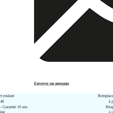
Envoyer un message
t roulant
Remplace
44€
à 
 Garantie 10 ans
Réag
286€
à 