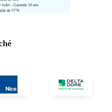
e volet – Garantie 10 ans
artir de 577€
ché