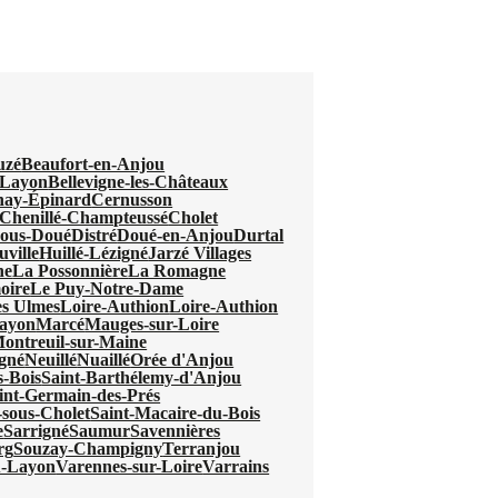
uzé
Beaufort-en-Anjou
-Layon
Bellevigne-les-Châteaux
nay-Épinard
Cernusson
Chenillé-Champteussé
Cholet
sous-Doué
Distré
Doué-en-Anjou
Durtal
ville
Huillé-Lézigné
Jarzé Villages
ne
La Possonnière
La Romagne
oire
Le Puy-Notre-Dame
s Ulmes
Loire-Authion
Loire-Authion
Layon
Marcé
Mauges-sur-Loire
ontreuil-sur-Maine
gné
Neuillé
Nuaillé
Orée d'Anjou
s-Bois
Saint-Barthélemy-d'Anjou
int-Germain-des-Prés
-sous-Cholet
Saint-Macaire-du-Bois
e
Sarrigné
Saumur
Savennières
rg
Souzay-Champigny
Terranjou
u-Layon
Varennes-sur-Loire
Varrains