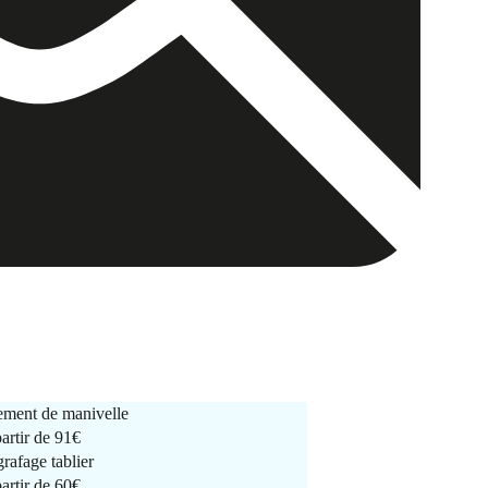
ment de manivelle
partir de
91€
rafage tablier
partir de
60€