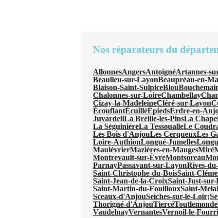
Nos réparateurs du départe
Allonnes
Angers
Antoigné
Artannes-su
Beaulieu-sur-Layon
Beaupréau-en-Ma
Blaison-Saint-Sulpice
Blou
Bouchemai
Chalonnes-sur-Loire
Chambellay
Chan
Cizay-la-Madeleine
Cléré-sur-Layon
Co
Écouflant
Écuillé
Épieds
Erdre-en-Anj
Juvardeil
La Breille-les-Pins
La Chapel
La Séguinière
La Tessoualle
Le Coudr
Les Bois d'Anjou
Les Cerqueux
Les Ga
Loire-Authion
Longué-Jumelles
Longu
Maulévrier
Mazières-en-Mauges
Miré
M
Montrevault-sur-Èvre
Montsoreau
Mor
Parnay
Passavant-sur-Layon
Rives-du
Saint-Christophe-du-Bois
Saint-Cléme
Saint-Jean-de-la-Croix
Saint-Just-sur-
Saint-Martin-du-Fouilloux
Saint-Mela
Sceaux-d'Anjou
Seiches-sur-le-Loir;
Se
Thorigné-d'Anjou
Tiercé
Toutlemonde
Vaudelnay
Vernantes
Vernoil-le-Fourr