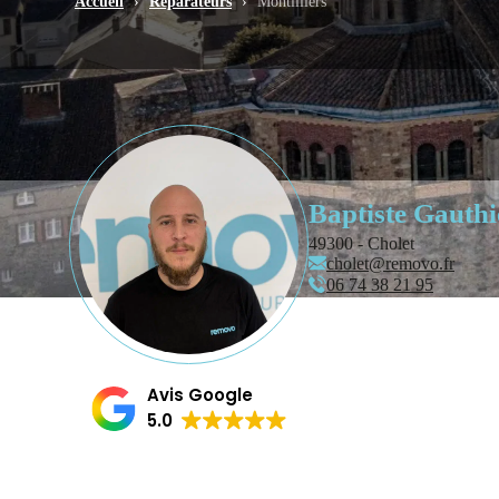
Accueil
›
Réparateurs
›
Montilliers
Baptiste Gauthi
49300 - Cholet
cholet@removo.fr
06 74 38 21 95
Avis Google
5.0