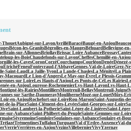
ment
r-Thouet
Aubigné-sur-Layon
Avrillé
Baracé
Baugé-en-Anjou
Beauco
uges
Bécon-les-Granits
Bégrolles-en-Mauges
Béhuard
Bellevigne-en
ne
Brain-sur-Allonnes
Briollay
Brissac Loire Aubance
Brossay
Cante
teloup-les-Bois
Chaudefonds-sur-Layon
Cheffes
Chemillé-en-Anjou
rnillé-les-Caves
Coron
Corzé
Courchamps
Courléon
Denée
Dénezé-
ou
Étriché
Feneu
Fontevraud-l'Abbaye
Gennes-Val-de-Loire
Grez-Neu
le-Saint-Laud
La Jaille-Yvon
La Lande-Chasles
La Ménitré
La Plai
ay-Macouard
Le Lion-d'Angers
Le May-sur-Èvre
Le Plessis-Gramm
rennes sur Loire
Les Hauts-d'Anjou
Les Ponts-de-Cé
Les Rairies
Le
enée-en-Anjou
Louresse-Rochemenier
Lys-Haut-Layon
Lys-Haut-
ontigné-lès-Rairies
Montilliers
Montreuil-Bellay
Montreuil-Juigné
M
annes sur Sarthe-Daumeray
Mouliherne
Mozé-sur-Louet
Mûrs-Eri
-Loir-en-Anjou
Rochefort-sur-Loire
Rou-Marson
Saint-Augustin-de
nt-de-la-Place
Saint-Clément-des-Levées
Saint-Georges-sur-Loire
Sa
Dive
Saint-Lambert-la-Potherie
Saint-Léger-de-Linières
Saint-Léger
ine-sur-Aubance
Saint-Philbert-du-Peuple
Sainte-Gemmes-sur-Loir
rmaise
Sèvremoine
Somloire
Soulaines-sur-Aubance
Soulaire-et-Bou
Trélazé
Trémentines
Tuffalun
Turquant
Val d'Erdre-Auxence
Val-d
ier
Verrie
Verrières-en-Anjou
Vezins
Villebernier
Vivy
Yzernay