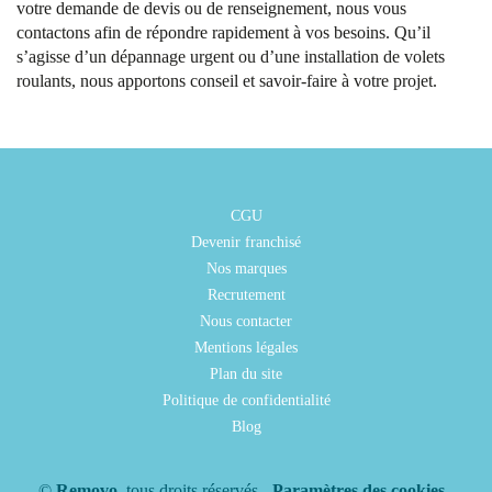
votre demande de devis ou de renseignement, nous vous
contactons afin de répondre rapidement à vos besoins. Qu’il
s’agisse d’un dépannage urgent ou d’une installation de volets
roulants, nous apportons conseil et savoir-faire à votre projet.
CGU
Devenir franchisé
Nos marques
Recrutement
Nous contacter
Mentions légales
Plan du site
Politique de confidentialité
Blog
©
Removo
, tous droits réservés -
Paramètres des cookies
-