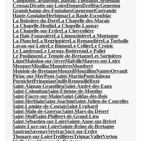
Campbon
Carquefou
Château-Thébaud
Cordemais
Crossac
Divatte-sur-Loire
Donges
Drefféac
Geneston
Grandchamp-des-Fontaines
Guenrouet
Guérande
Haute-Goulaine
Herbignac
La Baule-Escoublac
La Boissière-du-Doré
La Chapelle-des-Marais
La Chapelle-Heulin
La Chapelle-Launay
La Chapelle-sur-Erdre
La Chevrolière
La Haie-Fouassière
La Limouzinière
La Montagne
La Planche
La Regrippière
La Remaudière
La Turballe
Lavau-sur-Loire
Le Bignon
Le Cellier
Le Croisic
Le Landreau
Le Loroux-Bottereau
Le Pallet
Le Pouliguen
Le Temple-de-Bretagne
Les Sorinières
Ligné
Maisdon-sur-Sèvre
Malville
Mauves-sur-Loire
Mesquer
Missillac
Monnières
Montbert
Montoir-de-Bretagne
Mouzeil
Mouzillon
Nantes
Orvault
Piriac-sur-Mer
Pont-Saint-Martin
Pontchâteau
Pornichet
Prinquiau
Quilly
Remouillé
Rezé
Saint-Aignan-Grandlieu
Saint-André-des-Eaux
Saint-Colomban
Saint-Étienne-de-Montluc
Saint-Fiacre-sur-Maine
Saint-Gildas-des-Bois
Saint-Herblain
Saint-Joachim
Saint-Julien-de-Concelles
Saint-Lumine-de-Coutais
Saint-Lyphard
Saint-Malo-de-Guersac
Saint-Mars-du-Désert
Saint-Molf
Saint-Philbert-de-Grand-Lieu
Saint-Sébastien-sur-Loire
Sainte-Anne-sur-Brivet
Sainte-Luce-sur-Loire
Sainte-Reine-de-Bretagne
Sautron
Savenay
Sévérac
Sucé-sur-Erdre
Thouaré-sur-Loire
Treillières
Trignac
Vallet
Vertou