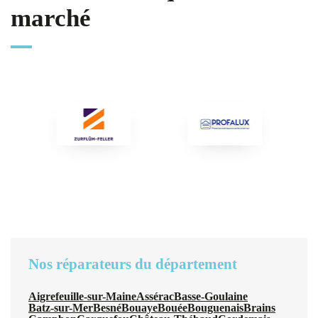
marché
Nos réparateurs du département
Aigrefeuille-sur-Maine
Assérac
Basse-Goulaine
Batz-sur-Mer
Besné
Bouaye
Bouée
Bouguenais
Brains