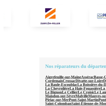
Nos réparateurs du départe
Aigrefeuille-sur-Maine
Assérac
Basse-
Cordemais
Crossac
Divatte-sur-Loire
D
La Baule-Escoublac
La Boissière-du-
La Chevrolière
La Haie-Fouassière
La 
Le Bignon
Le Cellier
Le Croisic
Le La
Maisdon-sur-Sèvre
Malville
Mauves-su
Piriac-sur-Mer
Pont-Saint-Martin
Pont
Saint-Colomban
Saint-Étienne-de-Mon