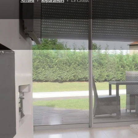
Accueil
›
Réparateurs
›
Le Croisic
-