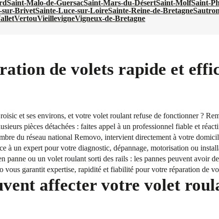
rd
Saint-Malo-de-Guersac
Saint-Mars-du-Désert
Saint-Molf
Saint-P
-sur-Brivet
Sainte-Luce-sur-Loire
Sainte-Reine-de-Bretagne
Sautro
allet
Vertou
Vieillevigne
Vigneux-de-Bretagne
ation de volets rapide et effi
Croisic et ses environs, et votre volet roulant refuse de fonctionner ? 
sieurs pièces détachées : faites appel à un professionnel fiable et réact
embre du réseau national Removo, intervient directement à votre domicil
ce à un expert pour votre diagnostic, dépannage, motorisation ou install
en panne ou un volet roulant sorti des rails : les pannes peuvent avoir 
vous garantit expertise, rapidité et fiabilité pour votre réparation de v
vent affecter votre volet roul