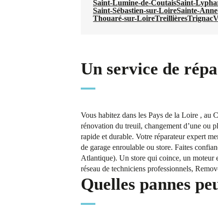
Saint-Lumine-de-Coutais
Saint-Lypha
Saint-Sébastien-sur-Loire
Sainte-Anne
Thouaré-sur-Loire
Treillières
Trignac
V
Un service de répar
Vous habitez dans les Pays de la Loire , au 
rénovation du treuil, changement d’une ou plu
rapide et durable. Votre réparateur expert m
de garage enroulable ou store. Faites confian
Atlantique). Un store qui coince, un moteur 
réseau de techniciens professionnels, Removo 
Quelles pannes peu