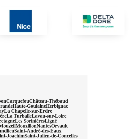
bon
Carquefou
Château-Thébaud
rande
Haute-Goulaine
Herbignac
ay
La Chapelle-sur-Erdre
ère
La Turballe
Lavau-sur-Loire
retagne
Les Sorinières
Ligné
Mouzeil
Mouzillon
Nantes
Orvault
andlieu
Saint-André-des-Eaux
int-Joachim
Saint-Julien-de-Concelles