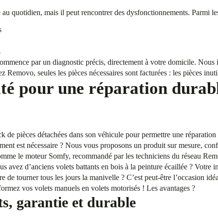
que au quotidien, mais il peut rencontrer des dysfonctionnements. Parmi le
s
e
commence par un diagnostic précis, directement à votre domicile. Nous i
z Removo, seules les pièces nécessaires sont facturées : les pièces inutil
ité pour une réparation durab
k de pièces détachées dans son véhicule pour permettre une réparation rap
ent est nécessaire ? Nous vous proposons un produit sur mesure, confo
 comme le moteur Somfy, recommandé par les techniciens du réseau Remo
s avez d’anciens volets battants en bois à la peinture écaillée ? Votre ins
e de tourner tous les jours la manivelle ? C’est peut-être l’occasion idé
nsformez vos volets manuels en volets motorisés ! Les avantages ?
ts, garantie et durable