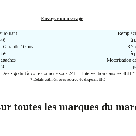
Envoyer un message
t roulant
Remplace
44€
à 
 Garantie 10 ans
Réag
286€
à 
attaches
Motorisation d
95€
à p
Devis gratuit à votre domicile sous 24H – Intervention dans les 48H *
* Délais estimés, sous réserve de disponibilité
sur toutes les marques du mar