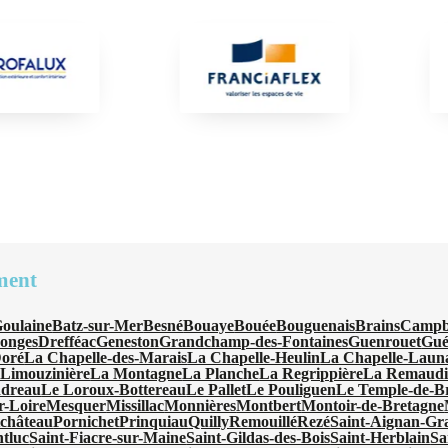
ment
Goulaine
Batz-sur-Mer
Besné
Bouaye
Bouée
Bouguenais
Brains
Camp
onges
Drefféac
Geneston
Grandchamp-des-Fontaines
Guenrouet
Gué
Doré
La Chapelle-des-Marais
La Chapelle-Heulin
La Chapelle-Laun
Limouzinière
La Montagne
La Planche
La Regrippière
La Remaudi
ndreau
Le Loroux-Bottereau
Le Pallet
Le Pouliguen
Le Temple-de-B
r-Loire
Mesquer
Missillac
Monnières
Montbert
Montoir-de-Bretagne
château
Pornichet
Prinquiau
Quilly
Remouillé
Rezé
Saint-Aignan-Gr
tluc
Saint-Fiacre-sur-Maine
Saint-Gildas-des-Bois
Saint-Herblain
Sa