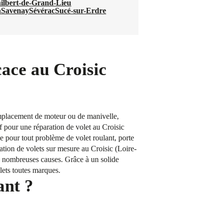
hilbert-de-Grand-Lieu
n
Savenay
Sévérac
Sucé-sur-Erdre
cace au Croisic
Remplacement de moteur ou de manivelle,
if pour une réparation de volet au Croisic
e pour tout problème de volet roulant, porte
ation de volets sur mesure au Croisic (Loire-
de nombreuses causes. Grâce à un solide
olets toutes marques.
ant ?