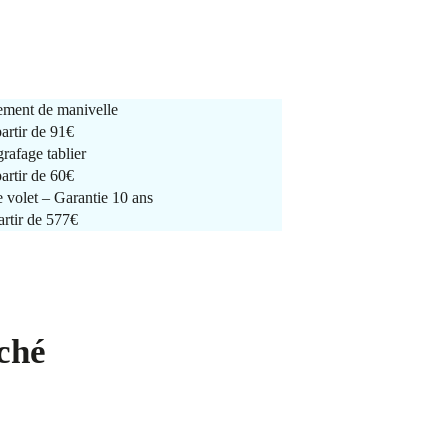
ment de manivelle
partir de
91€
rafage tablier
partir de
60€
e volet – Garantie 10 ans
artir de 577€
ché