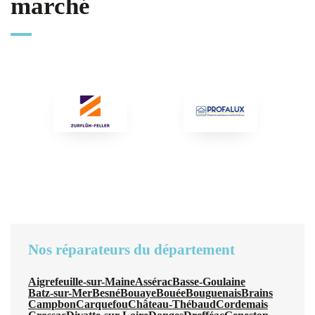
marché
Nos réparateurs du département
Aigrefeuille-sur-Maine
Assérac
Basse-Goulaine
Batz-sur-Mer
Besné
Bouaye
Bouée
Bouguenais
Brains
Campbon
Carquefou
Château-Thébaud
Cordemais