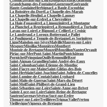
Crossac
Divatte-sur-Loire
Donges
Drefféac
Geneston
Grandchamp-des-Fontaines
Guenrouet
Guérande
Haute-Goulaine
Herbignac
La Baule-Escoublac
La Boissière-du-Doré
La Chapelle-des-Marais
La Chapelle-Heulin
La Chapelle-Launay
La Chapelle-sur-Erdre
La Chevrolière
La Haie-Fouassière
La Limouzinière
La Montagne
La Planche
La Regrippière
La Remaudière
La Turballe
Lavau-sur-Loire
Le Bignon
Le Cellier
Le Croisic
Le Landreau
Le Loroux-Bottereau
Le Pallet
Le Pouliguen
Le Temple-de-Bretagne
Les Sorinières
Ligné
Maisdon-sur-Sèvre
Malville
Mauves-sur-Loire
Mesquer
Missillac
Monnières
Montbert
Montoir-de-Bretagne
Mouzeil
Mouzillon
Nantes
Orvault
Piriac-sur-Mer
Pont-Saint-Martin
Pontchâteau
Pornichet
Prinquiau
Quilly
Remouillé
Rezé
Saint-Aignan-Grandlieu
Saint-André-des-Eaux
Saint-Colomban
Saint-Étienne-de-Montluc
Saint-Fiacre-sur-Maine
Saint-Gildas-des-Bois
Saint-Herblain
Saint-Joachim
Saint-Julien-de-Concelles
Saint-Lumine-de-Coutais
Saint-Lyphard
Saint-Malo-de-Guersac
Saint-Mars-du-Désert
Saint-Molf
Saint-Philbert-de-Grand-Lieu
Saint-Sébastien-sur-Loire
Sainte-Anne-sur-Brivet
Sainte-Luce-sur-Loire
Sainte-Reine-de-Bretagne
Sautron
Savenay
Sévérac
Sucé-sur-Erdre
Thouaré-sur-Loire
Treillières
Trignac
Vallet
Vertou
Vieillevigne
Vigneux-de-Bretagne