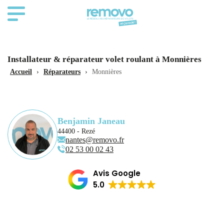
Installateur & réparateur volet roulant à Monnières
Accueil
›
Réparateurs
›
Monnières
Benjamin Janeau
44400 - Rezé
nantes@removo.fr
02 53 00 02 43
Avis Google
5.0