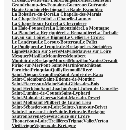
Crossac
Divatte-sur-Loire
Donges
Drefféac
Geneston
Grandchamp-des-Fontaines
Guenrouet
Guérande
Haute-Goulaine
Herbignac
La Baule-Escoublac
La Boissière-du-Doré
La Chapelle-des-Marais
La Chapelle-Heulin
La Chapelle-Launay
La Chapelle-sur-Erdre
La Chevrolière
La Haie-Fouassière
La Limouzinière
La Montagne
La Planche
La Regrippière
La Remaudière
La Turballe
Lavau-sur-Loire
Le Bignon
Le Cellier
Le Croisic
Le Landreau
Le Loroux-Bottereau
Le Pallet
Le Pouliguen
Le Temple-de-Bretagne
Les Sorinières
Ligné
Maisdon-sur-Sèvre
Malville
Mauves-sur-Loire
Mesquer
Missillac
Monnières
Montbert
Montoir-de-Bretagne
Mouzeil
Mouzillon
Nantes
Orvault
Piriac-sur-Mer
Pont-Saint-Martin
Pontchâteau
Pornichet
Prinquiau
Quilly
Remouillé
Rezé
Saint-Aignan-Grandlieu
Saint-André-des-Eaux
Saint-Colomban
Saint-Étienne-de-Montluc
Saint-Fiacre-sur-Maine
Saint-Gildas-des-Bois
Saint-Herblain
Saint-Joachim
Saint-Julien-de-Concelles
Saint-Lumine-de-Coutais
Saint-Lyphard
Saint-Malo-de-Guersac
Saint-Mars-du-Désert
Saint-Molf
Saint-Philbert-de-Grand-Lieu
Saint-Sébastien-sur-Loire
Sainte-Anne-sur-Brivet
Sainte-Luce-sur-Loire
Sainte-Reine-de-Bretagne
Sautron
Savenay
Sévérac
Sucé-sur-Erdre
Thouaré-sur-Loire
Treillières
Trignac
Vallet
Vertou
Vieillevigne
Vigneux-de-Bretagne