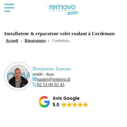
Installateur & réparateur volet roulant à Cordemais
Accueil
›
Réparateurs
›
Cordemais
Benjamin Janeau
44400 - Rezé
nantes@removo.fr
02 53 00 02 43
Avis Google
5.0