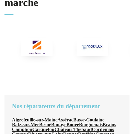
marché
Nos réparateurs du département
Aigrefeuille-sur-Maine
Assérac
Basse-Goulaine
Batz-sur-Mer
Besné
Bouaye
Bouée
Bouguenais
Brains
Campbon
Carquefou
Château-Thébaud
Cordemais