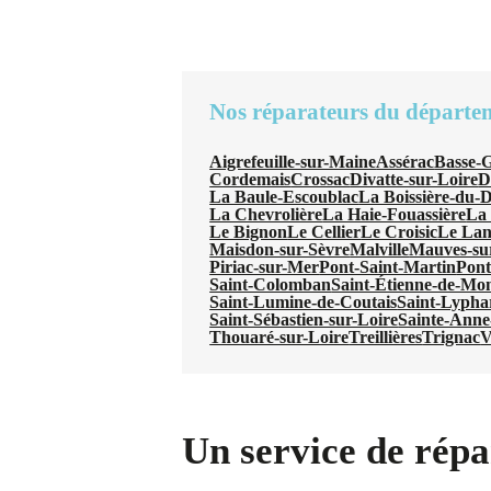
Nos réparateurs du départe
Aigrefeuille-sur-Maine
Assérac
Basse-
Cordemais
Crossac
Divatte-sur-Loire
D
La Baule-Escoublac
La Boissière-du-
La Chevrolière
La Haie-Fouassière
La 
Le Bignon
Le Cellier
Le Croisic
Le La
Maisdon-sur-Sèvre
Malville
Mauves-su
Piriac-sur-Mer
Pont-Saint-Martin
Pont
Saint-Colomban
Saint-Étienne-de-Mon
Saint-Lumine-de-Coutais
Saint-Lypha
Saint-Sébastien-sur-Loire
Sainte-Anne
Thouaré-sur-Loire
Treillières
Trignac
V
Un service de répar