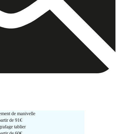
ment de manivelle
partir de
91€
rafage tablier
partir de
60€