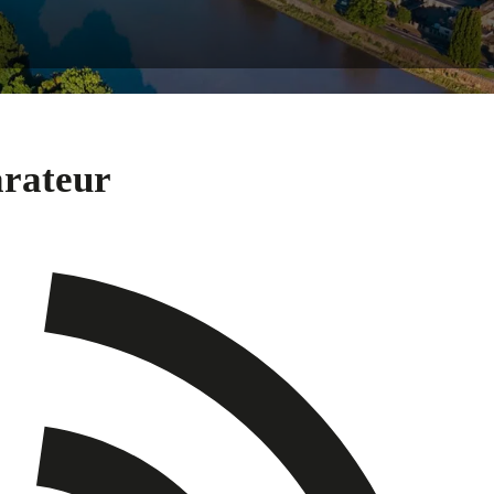
arateur