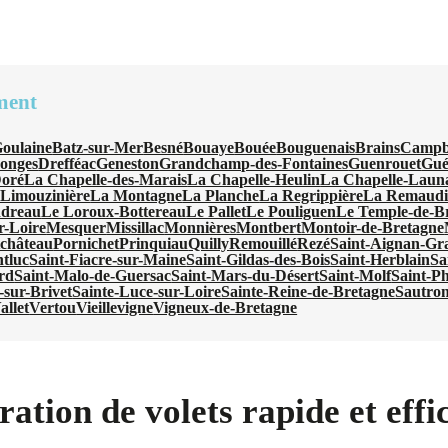
ment
Goulaine
Batz-sur-Mer
Besné
Bouaye
Bouée
Bouguenais
Brains
Camp
onges
Drefféac
Geneston
Grandchamp-des-Fontaines
Guenrouet
Gué
Doré
La Chapelle-des-Marais
La Chapelle-Heulin
La Chapelle-Laun
Limouzinière
La Montagne
La Planche
La Regrippière
La Remaudi
ndreau
Le Loroux-Bottereau
Le Pallet
Le Pouliguen
Le Temple-de-B
r-Loire
Mesquer
Missillac
Monnières
Montbert
Montoir-de-Bretagne
château
Pornichet
Prinquiau
Quilly
Remouillé
Rezé
Saint-Aignan-Gr
tluc
Saint-Fiacre-sur-Maine
Saint-Gildas-des-Bois
Saint-Herblain
Sa
rd
Saint-Malo-de-Guersac
Saint-Mars-du-Désert
Saint-Molf
Saint-P
-sur-Brivet
Sainte-Luce-sur-Loire
Sainte-Reine-de-Bretagne
Sautro
allet
Vertou
Vieillevigne
Vigneux-de-Bretagne
ation de volets rapide et effi