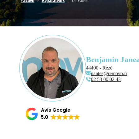
Accueil
›
Réparateurs
›
Le Pallet
Benjamin Jane
44400 - Rezé
nantes@removo.fr
02 53 00 02 43
Avis Google
5.0