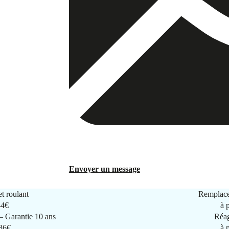
Envoyer un message
t roulant
Remplace
44€
à 
 Garantie 10 ans
Réag
286€
à 