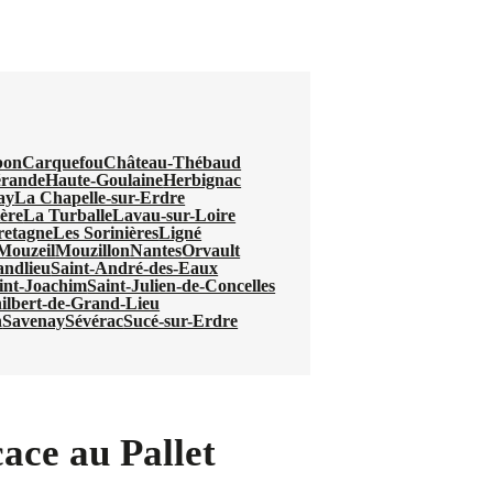
bon
Carquefou
Château-Thébaud
rande
Haute-Goulaine
Herbignac
ay
La Chapelle-sur-Erdre
ère
La Turballe
Lavau-sur-Loire
retagne
Les Sorinières
Ligné
Mouzeil
Mouzillon
Nantes
Orvault
andlieu
Saint-André-des-Eaux
int-Joachim
Saint-Julien-de-Concelles
hilbert-de-Grand-Lieu
n
Savenay
Sévérac
Sucé-sur-Erdre
cace au Pallet