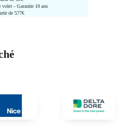
e volet – Garantie 10 ans
artir de 577€
ché