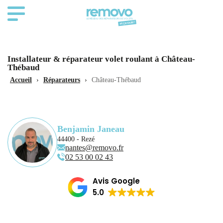
Installateur & réparateur volet roulant à Château-
Thébaud
Accueil
›
Réparateurs
›
Château-Thébaud
Benjamin Janeau
44400 - Rezé
nantes@removo.fr
02 53 00 02 43
Avis Google
5.0