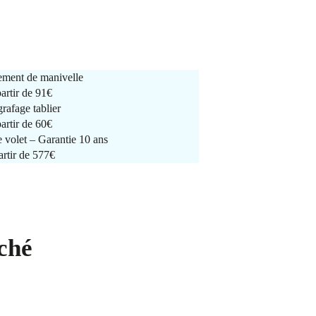
ment de manivelle
partir de
91€
rafage tablier
partir de
60€
e volet – Garantie 10 ans
artir de 577€
ché