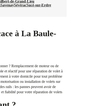
hilbert-de-Grand-Lieu
n
Savenay
Sévérac
Sucé-sur-Erdre
cace à La Baule-
nctionner ? Remplacement de moteur ou de
le et réactif pour une réparation de volet à
ement à votre domicile pour tout problème
motorisation ou installation de volets sur
es rails : les pannes peuvent avoir de
t fiabilité pour votre réparation de volets
ant ?