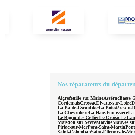
Nos réparateurs du départe
Aigrefeuille-sur-Maine
Assérac
Basse-
Cordemais
Crossac
Divatte-sur-Loire
D
La Baule-Escoublac
La Boissière-du-
La Chevrolière
La Haie-Fouassière
La 
Le Bignon
Le Cellier
Le Croisic
Le La
Maisdon-sur-Sèvre
Malville
Mauves-su
Piriac-sur-Mer
Pont-Saint-Martin
Pont
Saint-Colomban
Saint-Étienne-de-Mon