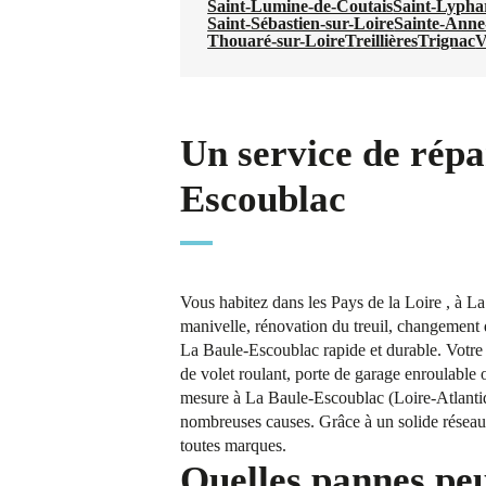
Saint-Lumine-de-Coutais
Saint-Lypha
Saint-Sébastien-sur-Loire
Sainte-Anne
Thouaré-sur-Loire
Treillières
Trignac
V
Un service de répa
Escoublac
Vous habitez dans les Pays de la Loire , à L
manivelle, rénovation du treuil, changement d
La Baule-Escoublac rapide et durable. Votre
de volet roulant, porte de garage enroulable 
mesure à La Baule-Escoublac (Loire-Atlantiqu
nombreuses causes. Grâce à un solide réseau d
toutes marques.
Quelles pannes peu