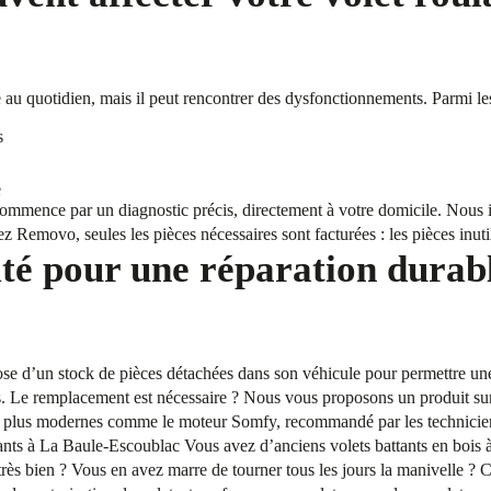
que au quotidien, mais il peut rencontrer des dysfonctionnements. Parmi le
s
e
commence par un diagnostic précis, directement à votre domicile. Nous i
z Removo, seules les pièces nécessaires sont facturées : les pièces inutil
ité pour une réparation durab
e d’un stock de pièces détachées dans son véhicule pour permettre une r
es. Le remplacement est nécessaire ? Nous vous proposons un produit su
s les plus modernes comme le moteur Somfy, recommandé par les technici
ants à La Baule-Escoublac Vous avez d’anciens volets battants en bois à l
 très bien ? Vous en avez marre de tourner tous les jours la manivelle ? C