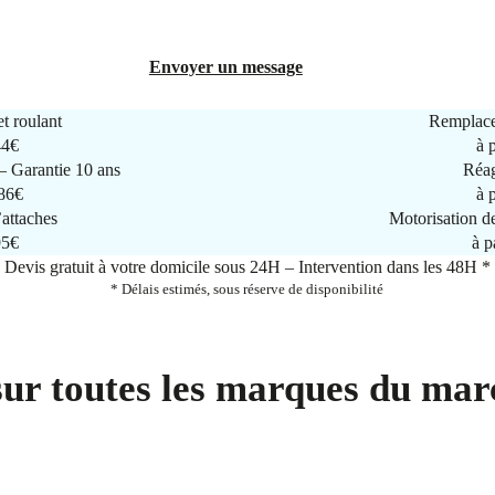
Envoyer un message
t roulant
Remplace
44€
à 
 Garantie 10 ans
Réag
286€
à 
attaches
Motorisation d
95€
à p
Devis gratuit à votre domicile sous 24H – Intervention dans les 48H *
* Délais estimés, sous réserve de disponibilité
sur toutes les marques du mar