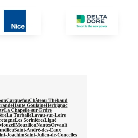
bon
Carquefou
Château-Thébaud
rande
Haute-Goulaine
Herbignac
ay
La Chapelle-sur-Erdre
ère
La Turballe
Lavau-sur-Loire
retagne
Les Sorinières
Ligné
Mouzeil
Mouzillon
Nantes
Orvault
andlieu
Saint-André-des-Eaux
int-Joachim
Saint-Julien-de-Concelles