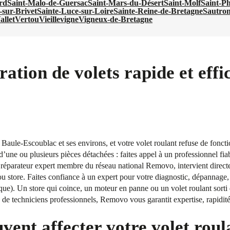
rd
Saint-Malo-de-Guersac
Saint-Mars-du-Désert
Saint-Molf
Saint-P
-sur-Brivet
Sainte-Luce-sur-Loire
Sainte-Reine-de-Bretagne
Sautro
allet
Vertou
Vieillevigne
Vigneux-de-Bretagne
ration de volets rapide et effi
a Baule-Escoublac et ses environs, et votre volet roulant refuse de fo
’une ou plusieurs pièces détachées : faites appel à un professionnel fiab
 réparateur expert membre du réseau national Removo, intervient direct
ou store. Faites confiance à un expert pour votre diagnostic, dépannage, 
e). Un store qui coince, un moteur en panne ou un volet roulant sorti d
e techniciens professionnels, Removo vous garantit expertise, rapidité e
vent affecter votre volet roul