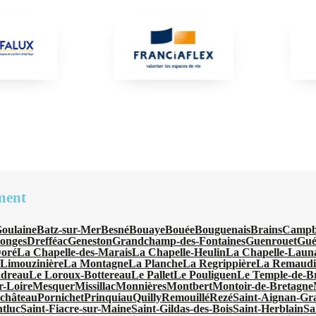
ment
Goulaine
Batz-sur-Mer
Besné
Bouaye
Bouée
Bouguenais
Brains
Camp
onges
Drefféac
Geneston
Grandchamp-des-Fontaines
Guenrouet
Gué
Doré
La Chapelle-des-Marais
La Chapelle-Heulin
La Chapelle-Laun
Limouzinière
La Montagne
La Planche
La Regrippière
La Remaudi
ndreau
Le Loroux-Bottereau
Le Pallet
Le Pouliguen
Le Temple-de-B
r-Loire
Mesquer
Missillac
Monnières
Montbert
Montoir-de-Bretagne
château
Pornichet
Prinquiau
Quilly
Remouillé
Rezé
Saint-Aignan-Gr
tluc
Saint-Fiacre-sur-Maine
Saint-Gildas-des-Bois
Saint-Herblain
Sa