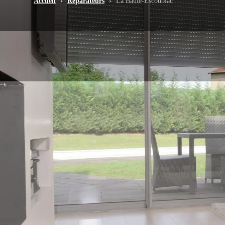
Accueil
›
Réparateurs
›
La Baule-Escoublac
-