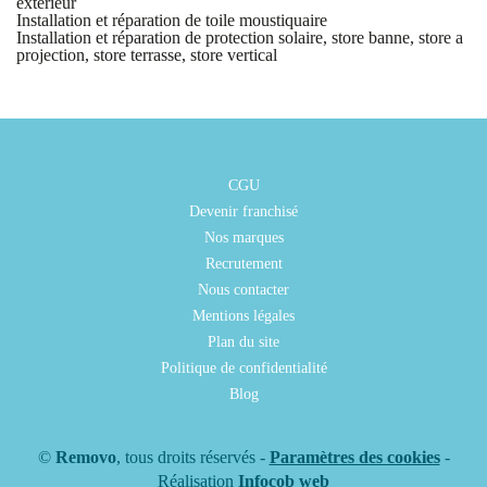
extérieur
Installation et réparation de toile moustiquaire
Installation et réparation de protection solaire, store banne, store a
projection, store terrasse, store vertical
CGU
Devenir franchisé
Nos marques
Recrutement
Nous contacter
Mentions légales
Plan du site
Politique de confidentialité
Blog
©
Removo
, tous droits réservés -
Paramètres des cookies
-
Réalisation
Infocob web