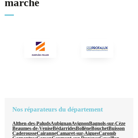
marché
Nos réparateurs du département
Althen-des-Paluds
Aubignan
Avignon
Bagnols-sur-Cèze
Beaumes-de-Venise
Bédarrides
Bollène
Bouchet
Buisson
Caderousse
Cairanne
Camaret-sur-Aigues
Caromb