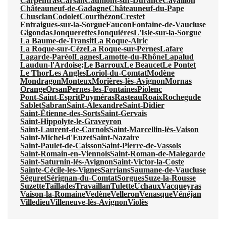
Carpentras
Carsan
Caumont-sur-Durance
Cavaillon
Châteauneuf-de-Gadagne
Châteauneuf-du-Pape
Chusclan
Codolet
Courthézon
Crestet
Entraigues-sur-la-Sorgue
Faucon
Fontaine-de-Vaucluse
Gigondas
Jonquerettes
Jonquières
L'Isle-sur-la-Sorgue
La Baume-de-Transit
La Roque-Alric
La Roque-sur-Cèze
La Roque-sur-Pernes
Lafare
Lagarde-Paréol
Lagnes
Lamotte-du-Rhône
Lapalud
Laudun-l'Ardoise;
Le Barroux
Le Beaucet
Le Pontet
Le Thor
Les Angles
Loriol-du-Comtat
Modène
Mondragon
Monteux
Morières-lès-Avignon
Mornas
Orange
Orsan
Pernes-les-Fontaines
Piolenc
Pont-Saint-Esprit
Puyméras
Rasteau
Roaix
Rochegude
Sablet
Sabran
Saint-Alexandre
Saint-Didier
Saint-Étienne-des-Sorts
Saint-Gervais
Saint-Hippolyte-le-Graveyron
Saint-Laurent-de-Carnols
Saint-Marcellin-lès-Vaison
Saint-Michel-d'Euzet
Saint-Nazaire
Saint-Paulet-de-Caisson
Saint-Pierre-de-Vassols
Saint-Romain-en-Viennois
Saint-Roman-de-Malegarde
Saint-Saturnin-lès-Avignon
Saint-Victor-la-Coste
Sainte-Cécile-les-Vignes
Sarrians
Saumane-de-Vaucluse
Séguret
Sérignan-du-Comtat
Sorgues
Suze-la-Rousse
Suzette
Taillades
Travaillan
Tulette
Uchaux
Vacqueyras
Vaison-la-Romaine
Vedène
Velleron
Venasque
Vénéjan
Villedieu
Villeneuve-lès-Avignon
Violès