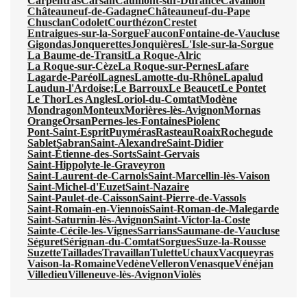
Carpentras
Carsan
Caumont-sur-Durance
Cavaillon
Châteauneuf-de-Gadagne
Châteauneuf-du-Pape
Chusclan
Codolet
Courthézon
Crestet
Entraigues-sur-la-Sorgue
Faucon
Fontaine-de-Vaucluse
Gigondas
Jonquerettes
Jonquières
L'Isle-sur-la-Sorgue
La Baume-de-Transit
La Roque-Alric
La Roque-sur-Cèze
La Roque-sur-Pernes
Lafare
Lagarde-Paréol
Lagnes
Lamotte-du-Rhône
Lapalud
Laudun-l'Ardoise;
Le Barroux
Le Beaucet
Le Pontet
Le Thor
Les Angles
Loriol-du-Comtat
Modène
Mondragon
Monteux
Morières-lès-Avignon
Mornas
Orange
Orsan
Pernes-les-Fontaines
Piolenc
Pont-Saint-Esprit
Puyméras
Rasteau
Roaix
Rochegude
Sablet
Sabran
Saint-Alexandre
Saint-Didier
Saint-Étienne-des-Sorts
Saint-Gervais
Saint-Hippolyte-le-Graveyron
Saint-Laurent-de-Carnols
Saint-Marcellin-lès-Vaison
Saint-Michel-d'Euzet
Saint-Nazaire
Saint-Paulet-de-Caisson
Saint-Pierre-de-Vassols
Saint-Romain-en-Viennois
Saint-Roman-de-Malegarde
Saint-Saturnin-lès-Avignon
Saint-Victor-la-Coste
Sainte-Cécile-les-Vignes
Sarrians
Saumane-de-Vaucluse
Séguret
Sérignan-du-Comtat
Sorgues
Suze-la-Rousse
Suzette
Taillades
Travaillan
Tulette
Uchaux
Vacqueyras
Vaison-la-Romaine
Vedène
Velleron
Venasque
Vénéjan
Villedieu
Villeneuve-lès-Avignon
Violès