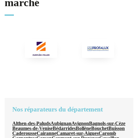
marché
Nos réparateurs du département
Althen-des-Paluds
Aubignan
Avignon
Bagnols-sur-Cèze
Beaumes-de-Venise
Bédarrides
Bollène
Bouchet
Buisson
Caderousse
Cairanne
Camaret-sur-Aigues
Caromb