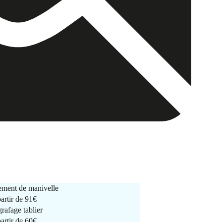
ment de manivelle
partir de
91€
rafage tablier
partir de
60€