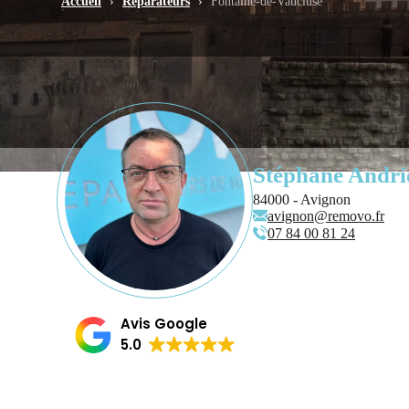
Accueil
›
Réparateurs
›
Fontaine-de-Vaucluse
Stéphane Andri
84000 - Avignon
avignon@removo.fr
07 84 00 81 24
Avis Google
5.0