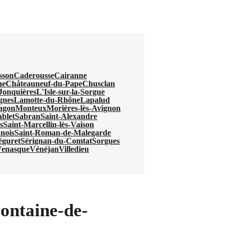
sson
Caderousse
Cairanne
ne
Châteauneuf-du-Pape
Chusclan
Jonquières
L'Isle-sur-la-Sorgue
gnes
Lamotte-du-Rhône
Lapalud
agon
Monteux
Morières-lès-Avignon
ablet
Sabran
Saint-Alexandre
s
Saint-Marcellin-lès-Vaison
nois
Saint-Roman-de-Malegarde
éguret
Sérignan-du-Comtat
Sorgues
Venasque
Vénéjan
Villedieu
Fontaine-de-