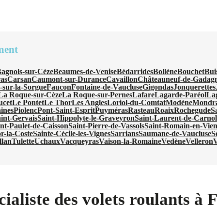
ment
agnols-sur-Cèze
Beaumes-de-Venise
Bédarrides
Bollène
Bouchet
Bui
as
Carsan
Caumont-sur-Durance
Cavaillon
Châteauneuf-de-Gadag
-sur-la-Sorgue
Faucon
Fontaine-de-Vaucluse
Gigondas
Jonquerettes
La Roque-sur-Cèze
La Roque-sur-Pernes
Lafare
Lagarde-Paréol
La
ucet
Le Pontet
Le Thor
Les Angles
Loriol-du-Comtat
Modène
Mondr
aines
Piolenc
Pont-Saint-Esprit
Puyméras
Rasteau
Roaix
Rochegude
S
int-Gervais
Saint-Hippolyte-le-Graveyron
Saint-Laurent-de-Carnol
int-Paulet-de-Caisson
Saint-Pierre-de-Vassols
Saint-Romain-en-Vien
or-la-Coste
Sainte-Cécile-les-Vignes
Sarrians
Saumane-de-Vaucluse
S
llan
Tulette
Uchaux
Vacqueyras
Vaison-la-Romaine
Vedène
Velleron
ialiste des volets roulants à 