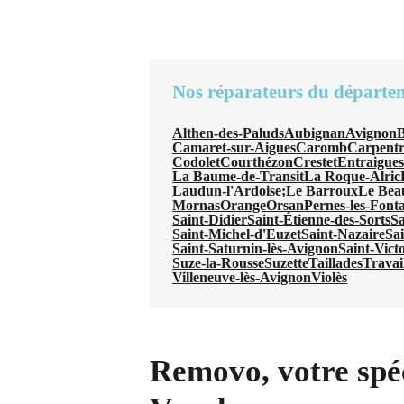
Nos réparateurs du départe
Althen-des-Paluds
Aubignan
Avignon
B
Camaret-sur-Aigues
Caromb
Carpentr
Codolet
Courthézon
Crestet
Entraigues
La Baume-de-Transit
La Roque-Alric
Laudun-l'Ardoise;
Le Barroux
Le Bea
Mornas
Orange
Orsan
Pernes-les-Font
Saint-Didier
Saint-Étienne-des-Sorts
Sa
Saint-Michel-d'Euzet
Saint-Nazaire
Sa
Saint-Saturnin-lès-Avignon
Saint-Vict
Suze-la-Rousse
Suzette
Taillades
Travai
Villeneuve-lès-Avignon
Violès
Removo, votre spéc