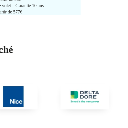
e volet – Garantie 10 ans
artir de 577€
ché