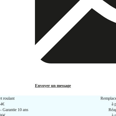
Envoyer un message
t roulant
Remplace
44€
à 
 Garantie 10 ans
Réag
286€
à 