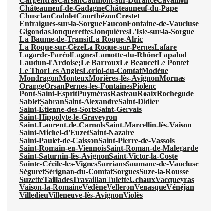
Carpentras
Carsan
Caumont-sur-Durance
Cavaillon
Châteauneuf-de-Gadagne
Châteauneuf-du-Pape
Chusclan
Codolet
Courthézon
Crestet
Entraigues-sur-la-Sorgue
Faucon
Fontaine-de-Vaucluse
Gigondas
Jonquerettes
Jonquières
L'Isle-sur-la-Sorgue
La Baume-de-Transit
La Roque-Alric
La Roque-sur-Cèze
La Roque-sur-Pernes
Lafare
Lagarde-Paréol
Lagnes
Lamotte-du-Rhône
Lapalud
Laudun-l'Ardoise;
Le Barroux
Le Beaucet
Le Pontet
Le Thor
Les Angles
Loriol-du-Comtat
Modène
Mondragon
Monteux
Morières-lès-Avignon
Mornas
Orange
Orsan
Pernes-les-Fontaines
Piolenc
Pont-Saint-Esprit
Puyméras
Rasteau
Roaix
Rochegude
Sablet
Sabran
Saint-Alexandre
Saint-Didier
Saint-Étienne-des-Sorts
Saint-Gervais
Saint-Hippolyte-le-Graveyron
Saint-Laurent-de-Carnols
Saint-Marcellin-lès-Vaison
Saint-Michel-d'Euzet
Saint-Nazaire
Saint-Paulet-de-Caisson
Saint-Pierre-de-Vassols
Saint-Romain-en-Viennois
Saint-Roman-de-Malegarde
Saint-Saturnin-lès-Avignon
Saint-Victor-la-Coste
Sainte-Cécile-les-Vignes
Sarrians
Saumane-de-Vaucluse
Séguret
Sérignan-du-Comtat
Sorgues
Suze-la-Rousse
Suzette
Taillades
Travaillan
Tulette
Uchaux
Vacqueyras
Vaison-la-Romaine
Vedène
Velleron
Venasque
Vénéjan
Villedieu
Villeneuve-lès-Avignon
Violès