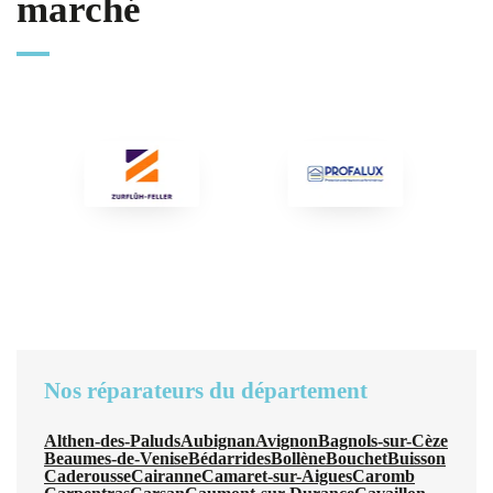
marché
Nos réparateurs du département
Althen-des-Paluds
Aubignan
Avignon
Bagnols-sur-Cèze
Beaumes-de-Venise
Bédarrides
Bollène
Bouchet
Buisson
Caderousse
Cairanne
Camaret-sur-Aigues
Caromb