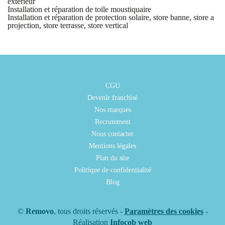
extérieur
Installation et réparation de toile moustiquaire
Installation et réparation de protection solaire, store banne, store a
projection, store terrasse, store vertical
CGU
Devenir franchisé
Nos marques
Recrutement
Nous contacter
Mentions légales
Plan du site
Politique de confidentialité
Blog
©
Removo
, tous droits réservés -
Paramètres des cookies
-
Réalisation
Infocob web