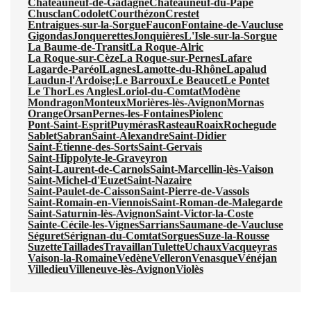
Châteauneuf-de-Gadagne
Châteauneuf-du-Pape
Chusclan
Codolet
Courthézon
Crestet
Entraigues-sur-la-Sorgue
Faucon
Fontaine-de-Vaucluse
Gigondas
Jonquerettes
Jonquières
L'Isle-sur-la-Sorgue
La Baume-de-Transit
La Roque-Alric
La Roque-sur-Cèze
La Roque-sur-Pernes
Lafare
Lagarde-Paréol
Lagnes
Lamotte-du-Rhône
Lapalud
Laudun-l'Ardoise;
Le Barroux
Le Beaucet
Le Pontet
Le Thor
Les Angles
Loriol-du-Comtat
Modène
Mondragon
Monteux
Morières-lès-Avignon
Mornas
Orange
Orsan
Pernes-les-Fontaines
Piolenc
Pont-Saint-Esprit
Puyméras
Rasteau
Roaix
Rochegude
Sablet
Sabran
Saint-Alexandre
Saint-Didier
Saint-Étienne-des-Sorts
Saint-Gervais
Saint-Hippolyte-le-Graveyron
Saint-Laurent-de-Carnols
Saint-Marcellin-lès-Vaison
Saint-Michel-d'Euzet
Saint-Nazaire
Saint-Paulet-de-Caisson
Saint-Pierre-de-Vassols
Saint-Romain-en-Viennois
Saint-Roman-de-Malegarde
Saint-Saturnin-lès-Avignon
Saint-Victor-la-Coste
Sainte-Cécile-les-Vignes
Sarrians
Saumane-de-Vaucluse
Séguret
Sérignan-du-Comtat
Sorgues
Suze-la-Rousse
Suzette
Taillades
Travaillan
Tulette
Uchaux
Vacqueyras
Vaison-la-Romaine
Vedène
Velleron
Venasque
Vénéjan
Villedieu
Villeneuve-lès-Avignon
Violès