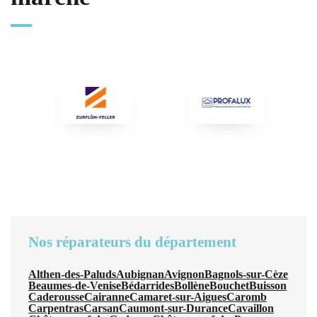
Nos réparateurs du département
Althen-des-Paluds
Aubignan
Avignon
Bagnols-sur-Cèze
Beaumes-de-Venise
Bédarrides
Bollène
Bouchet
Buisson
Caderousse
Cairanne
Camaret-sur-Aigues
Caromb
Carpentras
Carsan
Caumont-sur-Durance
Cavaillon