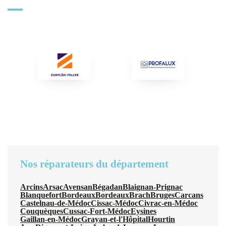
Nos réparateurs du département
Arcins
Arsac
Avensan
Bégadan
Blaignan-Prignac
Blanquefort
Bordeaux
Bordeaux
Brach
Bruges
Carcans
Castelnau-de-Médoc
Cissac-Médoc
Civrac-en-Médoc
Couquèques
Cussac-Fort-Médoc
Eysines
Gaillan-en-Médoc
Grayan-et-l'Hôpital
Hourtin