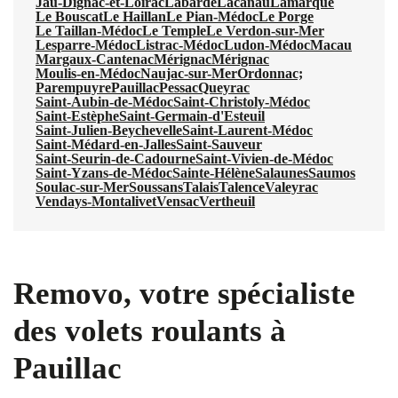
Jau-Dignac-et-Loirac
Labarde
Lacanau
Lamarque
Le Bouscat
Le Haillan
Le Pian-Médoc
Le Porge
Le Taillan-Médoc
Le Temple
Le Verdon-sur-Mer
Lesparre-Médoc
Listrac-Médoc
Ludon-Médoc
Macau
Margaux-Cantenac
Mérignac
Mérignac
Moulis-en-Médoc
Naujac-sur-Mer
Ordonnac;
Parempuyre
Pauillac
Pessac
Queyrac
Saint-Aubin-de-Médoc
Saint-Christoly-Médoc
Saint-Estèphe
Saint-Germain-d'Esteuil
Saint-Julien-Beychevelle
Saint-Laurent-Médoc
Saint-Médard-en-Jalles
Saint-Sauveur
Saint-Seurin-de-Cadourne
Saint-Vivien-de-Médoc
Saint-Yzans-de-Médoc
Sainte-Hélène
Salaunes
Saumos
Soulac-sur-Mer
Soussans
Talais
Talence
Valeyrac
Vendays-Montalivet
Vensac
Vertheuil
Removo, votre spécialiste
des volets roulants à
Pauillac