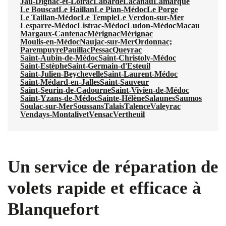
Jau-Dignac-et-Loirac
Labarde
Lacanau
Lamarque
Le Bouscat
Le Haillan
Le Pian-Médoc
Le Porge
Le Taillan-Médoc
Le Temple
Le Verdon-sur-Mer
Lesparre-Médoc
Listrac-Médoc
Ludon-Médoc
Macau
Margaux-Cantenac
Mérignac
Mérignac
Moulis-en-Médoc
Naujac-sur-Mer
Ordonnac;
Parempuyre
Pauillac
Pessac
Queyrac
Saint-Aubin-de-Médoc
Saint-Christoly-Médoc
Saint-Estèphe
Saint-Germain-d'Esteuil
Saint-Julien-Beychevelle
Saint-Laurent-Médoc
Saint-Médard-en-Jalles
Saint-Sauveur
Saint-Seurin-de-Cadourne
Saint-Vivien-de-Médoc
Saint-Yzans-de-Médoc
Sainte-Hélène
Salaunes
Saumos
Soulac-sur-Mer
Soussans
Talais
Talence
Valeyrac
Vendays-Montalivet
Vensac
Vertheuil
Un service de réparation de
volets rapide et efficace à
Blanquefort