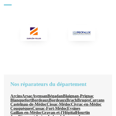
Nos réparateurs du département
Arcins
Arsac
Avensan
Bégadan
Blaignan-Prignac
Blanquefort
Bordeaux
Bordeaux
Brach
Bruges
Carcans
Castelnau-de-Médoc
Cissac-Médoc
Civrac-en-Médoc
Couquèques
Cussac-Fort-Médoc
Eysines
Gaillan-en-Médoc
Grayan-et-l'Hôpital
Hourtin