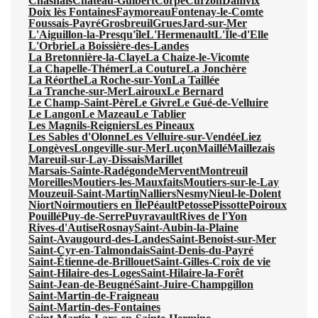
Chasnais
Château-Guibert
Corpe
Curzon
Damvix
Doix lès Fontaines
Faymoreau
Fontenay-le-Comte
Foussais-Payré
Grosbreuil
Grues
Jard-sur-Mer
L'Aiguillon-la-Presqu'île
L'Hermenault
L'Île-d'Elle
L'Orbrie
La Boissière-des-Landes
La Bretonnière-la-Claye
La Chaize-le-Vicomte
La Chapelle-Thémer
La Couture
La Jonchère
La Réorthe
La Roche-sur-Yon
La Taillée
La Tranche-sur-Mer
Lairoux
Le Bernard
Le Champ-Saint-Père
Le Givre
Le Gué-de-Velluire
Le Langon
Le Mazeau
Le Tablier
Les Magnils-Reigniers
Les Pineaux
Les Sables d'Olonne
Les Velluire-sur-Vendée
Liez
Longèves
Longeville-sur-Mer
Luçon
Maillé
Maillezais
Mareuil-sur-Lay-Dissais
Marillet
Marsais-Sainte-Radégonde
Mervent
Montreuil
Moreilles
Moutiers-les-Mauxfaits
Moutiers-sur-le-Lay
Mouzeuil-Saint-Martin
Nalliers
Nesmy
Nieul-le-Dolent
Niort
Noirmoutiers en Île
Péault
Petosse
Pissotte
Poiroux
Pouillé
Puy-de-Serre
Puyravault
Rives de l'Yon
Rives-d'Autise
Rosnay
Saint-Aubin-la-Plaine
Saint-Avaugourd-des-Landes
Saint-Benoist-sur-Mer
Saint-Cyr-en-Talmondais
Saint-Denis-du-Payré
Saint-Étienne-de-Brillouet
Saint-Gilles-Croix de vie
Saint-Hilaire-des-Loges
Saint-Hilaire-la-Forêt
Saint-Jean-de-Beugné
Saint-Juire-Champgillon
Saint-Martin-de-Fraigneau
Saint-Martin-des-Fontaines