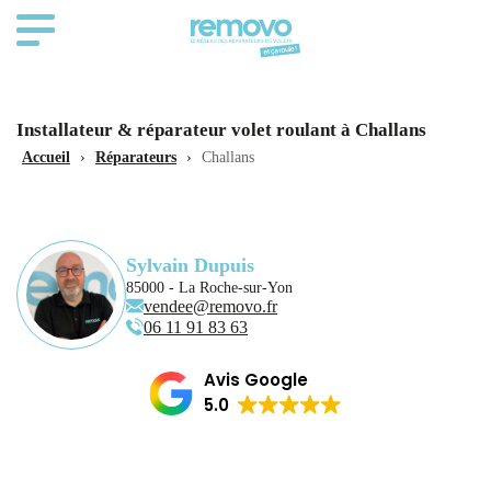
Installateur & réparateur volet roulant à Challans
Accueil
›
Réparateurs
›
Challans
Sylvain Dupuis
85000 - La Roche-sur-Yon
vendee@removo.fr
06 11 91 83 63
Avis Google
5.0