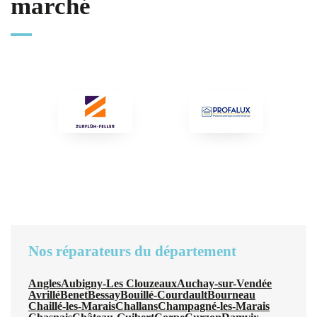
marché
Nos réparateurs du département
Angles
Aubigny-Les Clouzeaux
Auchay-sur-Vendée
Avrillé
Benet
Bessay
Bouillé-Courdault
Bourneau
Chaillé-les-Marais
Challans
Champagné-les-Marais