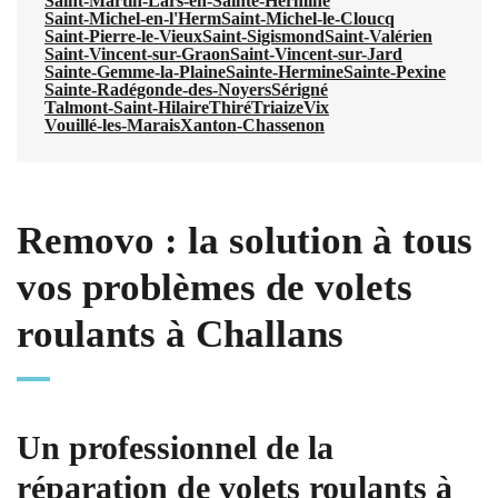
Saint-Martin-Lars-en-Sainte-Hermine
Saint-Michel-en-l'Herm
Saint-Michel-le-Cloucq
Saint-Pierre-le-Vieux
Saint-Sigismond
Saint-Valérien
Saint-Vincent-sur-Graon
Saint-Vincent-sur-Jard
Sainte-Gemme-la-Plaine
Sainte-Hermine
Sainte-Pexine
Sainte-Radégonde-des-Noyers
Sérigné
Talmont-Saint-Hilaire
Thiré
Triaize
Vix
Vouillé-les-Marais
Xanton-Chassenon
Removo : la solution à tous
vos problèmes de volets
roulants à Challans
Un professionnel de la
réparation de volets roulants à