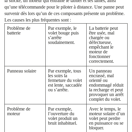
la stocke, un moteur qui entraîne le tablier et ses lames, ainsi
qu’une télécommande pour le piloter à distance. Une panne peut
survenir dès lors qu’un de ces composants présente un problème.
Les causes les plus fréquentes sont :
Problème de
Par exemple, le
La batterie peut
batterie
volet bouge puis
être usée, mal
s’arrête
chargée ou
soudainement.
défectueuse,
empêchant le
moteur de
fonctionner
correctement.
Panneau solaire
Par exemple, tous
Un panneau
les soirs la
encrassé, mal
fermeture du volet
orienté ou
est lente, saccadée
endommagé réduit
ou s’arrête.
la recharge et peut
provoquer un arrêt
complet du volet.
Problème de
Par exemple,
Avec le temps, le
moteur
l’ouverture du
moteur solaire d’un
volet produit un
volet peut perdre
bruit inhabituel.
en puissance ou se
bloquer.