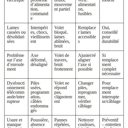
d’alimenta
mouveme
alimentati
tion,
nt partiel
on,
command
fusibles
e
Lames
Intempéri
Volet
Remplace
Oui,
cassées ou
es, chocs,
bloqué,
r lames
conseillé
désolidari
vieillissem
lames
accessible
pour
sées
ent
abîmées,
s
durabilité
bruit
Problème
Axe
Volet de
Ajuster/ré
Si
sur l’axe
déformé,
travers,
aligner
remplace
d’enroule
désaligné
bruit
l’axe si
ment
ment
frottement
possible
complet
nécessaire
Dysfoncti
Piles
Volet ne
Changer
Pour
onnement
usées,
répond
piles,
remplace
télécomm
programm
pas,
reprogram
ment
ande/inter
ation,
clignotem
mer,
interrupte
rupteur
câbles
ent
vérifier
ur/câblage
endomma
câblage
gés
Usure et
Poussière,
Pannes
Nettoyer
Préventif
manque
absence
répétées,
coulisses,
– entretien