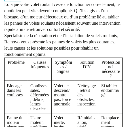
Lorsque votre volet roulant cesse de fonctionner correctement, le
quotidien peut vite devenir compliqué. Qu’il s’agisse d’un
blocage, d’un moteur défectueux ou d’un problème lié au tablier,
les pannes de volets roulants nécessitent souvent une intervention
rapide afin de retrouver confort et sécurité.
Spécialiste de la réparation et de l’installation de volets roulants,
Removo vous présente les pannes de volets les plus courantes,
leurs causes et les solutions possibles pour rétablir un
fonctionnement optimal.
Problème
Causes
Symptôm
Solution
Profession
fréquentes
es /
DIY
nel
Signes
nécessaire
?
Blocage
Coulisses
Volet ne
Nettoyage
Si tablier
dans les
sales,
descend/
, retrait
endomma
coulisses
déformées
montre
des
gé
, débris,
pas, force
obstacles,
lames
anormale
inspection
désaxées
Panne du
Usure
Volet
Réinitialis
Remplace
moteur
moteur,
inerte,
ation,
ment
électrique
problème
bruits,
vérif.
moteur