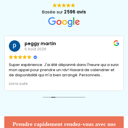
Basée sur
2 596 avis
peggy martin
5 Août 2026
Super expérience. J'ai été dépanné dans l'heure qui a suivi
mon appel pour prendre un rdv! Hasard de calendrier et
de disponibilité qui m'a bien arrangé. Personnels
professionnels et agréables au standard et au
Lire la suite
dépannage.
Prendre rapidement rendez-vous avec nos