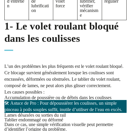
d’entretie
de
volet
lubrifier,
régulier
n
lubrificati
force
vérifier
on
mécanism
e
1- Le volet roulant bloqué
dans les coulisses
L’un des problèmes les plus fréquents est le volet roulant bloqué.
Ce blocage survient généralement lorsque les coulisses sont
encrassées, déformées ou obstruées. Le tablier du volet roulant,
composé de lames, ne peut alors plus glisser correctement.
Les causes possibles :
Accumulation de poussière ou de débris dans les coulisses
🛠️
Astuce
de Pro : Pour dépoussiérer les coulisses, un simple
pinceau à poils souples suffit, inutile d’utiliser de l’eau en excès.
Lames désaxées ou sorties du rail
Tablier endommagé ou déformé
Dans ce cas, une simple vérification visuelle peut permettre
d’identifier l’origine du problème.