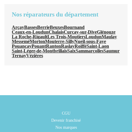
Nos réparateurs du département
Arçay
Basses
Berrie
Beuxes
Bournand
Ceaux-en-Loudun
Chalais
Curçay-sur-Dive
Glénouze
La Roche-Rigault
Les Trois-Moutiers
Loudun
Maulay
Messemé
Morton
Mouterre-Silly
Nueil-sous-Faye
Pouançay
Pouant
Ranton
Raslay
Roiffé
Saint-Laon
Saint-Léger-de-Montbrillais
Saix
Sammarçolles
Saumur
Ternay
Vézières
CGU
Devenir franchisé
Nos marques