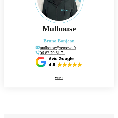
Mulhouse
Bruno Bonjean
mulhouse@removo.fr
‭06 82 70 61 71‬
Avis Google
4.9
Voir +