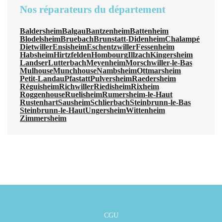
Nos réparateurs du département
Baldersheim
Balgau
Bantzenheim
Battenheim
Blodelsheim
Bruebach
Brunstatt-Didenheim
Chalampé
Dietwiller
Ensisheim
Eschentzwiller
Fessenheim
Habsheim
Hirtzfelden
Hombourg
Illzach
Kingersheim
Landser
Lutterbach
Meyenheim
Morschwiller-le-Bas
Mulhouse
Munchhouse
Nambsheim
Ottmarsheim
Petit-Landau
Pfastatt
Pulversheim
Raedersheim
Réguisheim
Richwiller
Riedisheim
Rixheim
Roggenhouse
Ruelisheim
Rumersheim-le-Haut
Rustenhart
Sausheim
Schlierbach
Steinbrunn-le-Bas
Steinbrunn-le-Haut
Ungersheim
Wittenheim
Zimmersheim
CGU