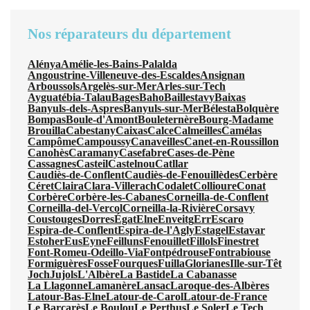
Nos réparateurs du département
Alénya
Amélie-les-Bains-Palalda
Angoustrine-Villeneuve-des-Escaldes
Ansignan
Arboussols
Argelès-sur-Mer
Arles-sur-Tech
Ayguatébia-Talau
Bages
Baho
Baillestavy
Baixas
Banyuls-dels-Aspres
Banyuls-sur-Mer
Bélesta
Bolquère
Bompas
Boule-d'Amont
Bouleternère
Bourg-Madame
Brouilla
Cabestany
Caixas
Calce
Calmeilles
Camélas
Campôme
Campoussy
Canaveilles
Canet-en-Roussillon
Canohès
Caramany
Casefabre
Cases-de-Pène
Cassagnes
Casteil
Castelnou
Catllar
Caudiès-de-Conflent
Caudiès-de-Fenouillèdes
Cerbère
Céret
Claira
Clara-Villerach
Codalet
Collioure
Conat
Corbère
Corbère-les-Cabanes
Corneilla-de-Conflent
Corneilla-del-Vercol
Corneilla-la-Rivière
Corsavy
Coustouges
Dorres
Égat
Elne
Enveitg
Err
Escaro
Espira-de-Conflent
Espira-de-l'Agly
Estagel
Estavar
Estoher
Eus
Eyne
Feilluns
Fenouillet
Fillols
Finestret
Font-Romeu-Odeillo-Via
Fontpédrouse
Fontrabiouse
Formiguères
Fosse
Fourques
Fuilla
Glorianes
Ille-sur-Têt
Joch
Jujols
L'Albère
La Bastide
La Cabanasse
La Llagonne
Lamanère
Lansac
Laroque-des-Albères
Latour-Bas-Elne
Latour-de-Carol
Latour-de-France
Le Barcarès
Le Boulou
Le Perthus
Le Soler
Le Tech