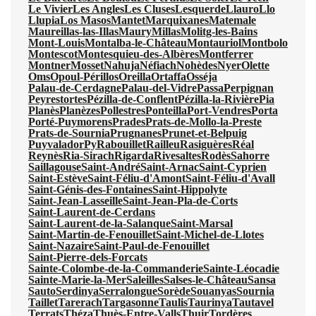
Le Vivier
Les Angles
Les Cluses
Lesquerde
Llauro
Llo
Llupia
Los Masos
Mantet
Marquixanes
Matemale
Maureillas-las-Illas
Maury
Millas
Molitg-les-Bains
Mont-Louis
Montalba-le-Château
Montauriol
Montbolo
Montescot
Montesquieu-des-Albères
Montferrer
Montner
Mosset
Nahuja
Néfiach
Nohèdes
Nyer
Olette
Oms
Opoul-Périllos
Oreilla
Ortaffa
Osséja
Palau-de-Cerdagne
Palau-del-Vidre
Passa
Perpignan
Peyrestortes
Pézilla-de-Conflent
Pézilla-la-Rivière
Pia
Planès
Planèzes
Pollestres
Ponteilla
Port-Vendres
Porta
Porté-Puymorens
Prades
Prats-de-Mollo-la-Preste
Prats-de-Sournia
Prugnanes
Prunet-et-Belpuig
Puyvalador
Py
Rabouillet
Railleu
Rasiguères
Réal
Reynès
Ria-Sirach
Rigarda
Rivesaltes
Rodès
Sahorre
Saillagouse
Saint-André
Saint-Arnac
Saint-Cyprien
Saint-Estève
Saint-Féliu-d'Amont
Saint-Féliu-d'Avall
Saint-Génis-des-Fontaines
Saint-Hippolyte
Saint-Jean-Lasseille
Saint-Jean-Pla-de-Corts
Saint-Laurent-de-Cerdans
Saint-Laurent-de-la-Salanque
Saint-Marsal
Saint-Martin-de-Fenouillet
Saint-Michel-de-Llotes
Saint-Nazaire
Saint-Paul-de-Fenouillet
Saint-Pierre-dels-Forcats
Sainte-Colombe-de-la-Commanderie
Sainte-Léocadie
Sainte-Marie-la-Mer
Saleilles
Salses-le-Château
Sansa
Sauto
Serdinya
Serralongue
Sorède
Souanyas
Sournia
Taillet
Tarerach
Targasonne
Taulis
Taurinya
Tautavel
Terrats
Théza
Thuès-Entre-Valls
Thuir
Tordères