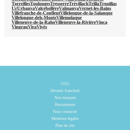
Torreilles
Toulouges
Tresserre
Trévillach
Trilla
Trouillas
Ur
Urbanya
Valcebollère
Valmanya
Vernet-les-Bains
Villefranche-de-Conflent
Villelongue-de-la-Salanque
Villelongue-dels-Monts
Villemolaque
Villeneuve-de-la-Raho
Villeneuve-la-Rivière
Vinça
Vingrau
Vira
Vivès
CGU
Devenir franchisé
Nos marques
Recrutement
Nous contacter
Mentions légales
Plan du site