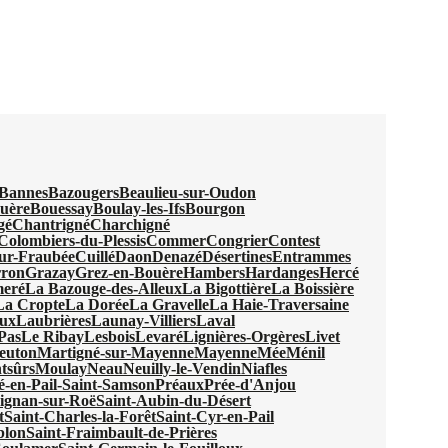
Bannes
Bazougers
Beaulieu-sur-Oudon
uère
Bouessay
Boulay-les-Ifs
Bourgon
gé
Chantrigné
Charchigné
Colombiers-du-Plessis
Commer
Congrier
Contest
ur-Fraubée
Cuillé
Daon
Denazé
Désertines
Entrammes
ron
Grazay
Grez-en-Bouère
Hambers
Hardanges
Hercé
meré
La Bazouge-des-Alleux
La Bigottière
La Boissière
La Cropte
La Dorée
La Gravelle
La Haie-Traversaine
aux
Laubrières
Launay-Villiers
Laval
Pas
Le Ribay
Lesbois
Levaré
Lignières-Orgères
Livet
euton
Martigné-sur-Mayenne
Mayenne
Mée
Ménil
tsûrs
Moulay
Neau
Neuilly-le-Vendin
Niafles
é-en-Pail-Saint-Samson
Préaux
Prée-d'Anjou
ignan-sur-Roë
Saint-Aubin-du-Désert
t
Saint-Charles-la-Forêt
Saint-Cyr-en-Pail
blon
Saint-Fraimbault-de-Prières