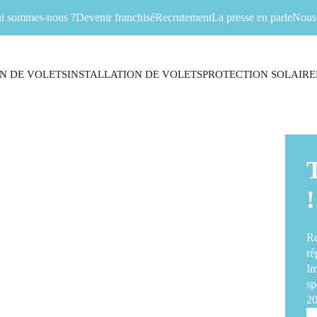
i sommes-nous ?
Devenir franchisé
Recrutement
La presse en parle
Nous 
N DE VOLETS
INSTALLATION DE VOLETS
PROTECTION SOLAIRE
!
Re
ré
Im
sp
20