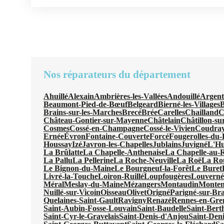
Nos réparateurs du département
Ahuillé
Alexain
Ambrières-les-Vallées
Andouillé
Argent
Beaumont-Pied-de-Bœuf
Belgeard
Bierné-les-Villages
B
Brains-sur-les-Marches
Brecé
Brée
Carelles
Chailland
C
Château-Gontier-sur-Mayenne
Châtelain
Châtillon-s
Cosmes
Cossé-en-Champagne
Cossé-le-Vivien
Coudra
Ernée
Évron
Fontaine-Couverte
Forcé
Fougerolles-du-P
Houssay
Izé
Javron-les-Chapelles
Jublains
Juvigné
L'Hu
La Brûlatte
La Chapelle-Anthenaise
La Chapelle-au-
La Pallu
La Pellerine
La Roche-Neuville
La Roë
La Ro
Le Bignon-du-Maine
Le Bourgneuf-la-Forêt
Le Buret
Livré-la-Touche
Loiron-Ruillé
Loupfougères
Louverné
Méral
Meslay-du-Maine
Mézangers
Montaudin
Monte
Nuillé-sur-Vicoin
Oisseau
Olivet
Origné
Parigné-sur-Br
Quelaines-Saint-Gault
Ravigny
Renazé
Rennes-en-Gren
Saint-Aubin-Fosse-Louvain
Saint-Baudelle
Saint-Bert
Saint-Cyr-le-Gravelais
Saint-Denis-d'Anjou
Saint-Deni