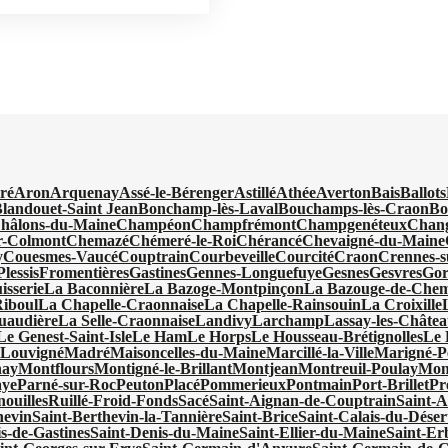
ré
Aron
Arquenay
Assé-le-Bérenger
Astillé
Athée
Averton
Bais
Ballots
landouet-Saint Jean
Bonchamp-lès-Laval
Bouchamps-lès-Craon
Bo
hâlons-du-Maine
Champéon
Champfrémont
Champgenéteux
Chan
ur-Colmont
Chemazé
Chémeré-le-Roi
Chérancé
Chevaigné-du-Maine
y
Couesmes-Vaucé
Couptrain
Courbeveille
Courcité
Craon
Crennes-s
lessis
Fromentières
Gastines
Gennes-Longuefuye
Gesnes
Gesvres
Gor
isserie
La Baconnière
La Bazoge-Montpinçon
La Bazouge-de-Che
Riboul
La Chapelle-Craonnaise
La Chapelle-Rainsouin
La Croixille
uaudière
La Selle-Craonnaise
Landivy
Larchamp
Lassay-les-Châte
Le Genest-Saint-Isle
Le Ham
Le Horps
Le Housseau-Brétignolles
Le 
Louvigné
Madré
Maisoncelles-du-Maine
Marcillé-la-Ville
Marigné-P
nay
Montflours
Montigné-le-Brillant
Montjean
Montreuil-Poulay
Mon
aye
Parné-sur-Roc
Peuton
Placé
Pommerieux
Pontmain
Port-Brillet
Pr
ouilles
Ruillé-Froid-Fonds
Sacé
Saint-Aignan-de-Couptrain
Saint-A
hevin
Saint-Berthevin-la-Tannière
Saint-Brice
Saint-Calais-du-Déser
s-de-Gastines
Saint-Denis-du-Maine
Saint-Ellier-du-Maine
Saint-Er