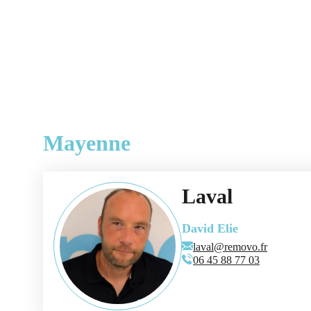
Mayenne
Laval
David Elie
laval@removo.fr
06 45 88 77 03