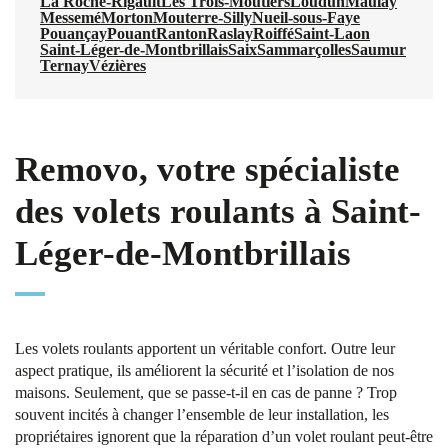
La Roche-Rigault
Les Trois-Moutiers
Loudun
Maulay
Messemé
Morton
Mouterre-Silly
Nueil-sous-Faye
Pouançay
Pouant
Ranton
Raslay
Roiffé
Saint-Laon
Saint-Léger-de-Montbrillais
Saix
Sammarçolles
Saumur
Ternay
Vézières
Removo, votre spécialiste
des volets roulants à Saint-
Léger-de-Montbrillais
Les volets roulants apportent un véritable confort. Outre leur
aspect pratique, ils améliorent la sécurité et l’isolation de nos
maisons. Seulement, que se passe-t-il en cas de panne ? Trop
souvent incités à changer l’ensemble de leur installation, les
propriétaires ignorent que la réparation d’un volet roulant peut-être