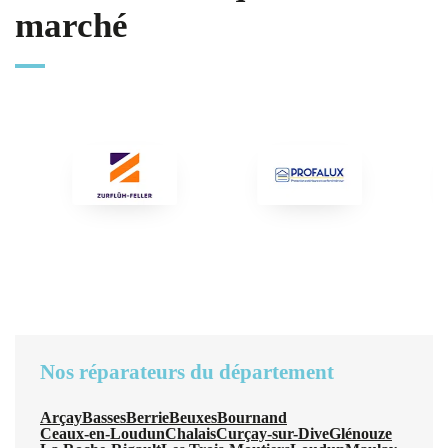
marché
Nos réparateurs du département
Arçay
Basses
Berrie
Beuxes
Bournand
Ceaux-en-Loudun
Chalais
Curçay-sur-Dive
Glénouze